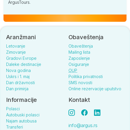
ArgusTours.
Aranžmani
Obaveštenja
Letovanje
Obaveštenja
Zimovanje
Mailing lista
Gradovi Evrope
Zaposlenje
Daleke destinacije
Osiguranje
Nova godina
OUP
Uskrs i 1. maj
Politika privatnosti
Dan državnosti
SMS novosti
Dan primirja
Online rezervacije uputstvo
Informacije
Kontakt
Polasci
Autobuski polasci
Najam autobusa
info@argus.rs
Transferi