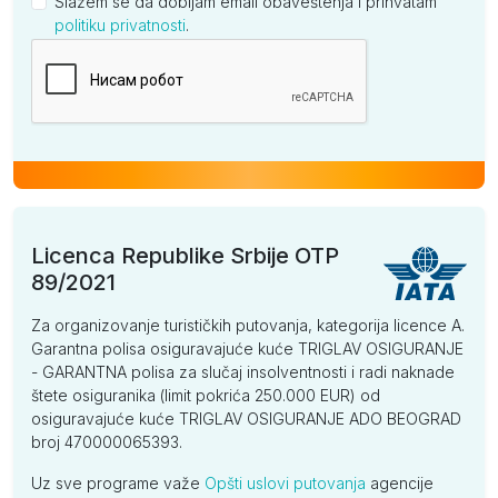
Slažem se da dobijam email obaveštenja i prihvatam
politiku privatnosti
.
Kompanija
Licenca Republike Srbije OTP
89/2021
Za organizovanje turističkih putovanja, kategorija licence A.
Garantna polisa osiguravajuće kuće TRIGLAV OSIGURANJE
- GARANTNA polisa za slučaj insolventnosti i radi naknade
štete osiguranika (limit pokrića 250.000 EUR) od
osiguravajuće kuće TRIGLAV OSIGURANJE ADO BEOGRAD
broj 470000065393.
Uz sve programe važe
Opšti uslovi putovanja
agencije