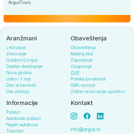
ArgusTours.
Aranžmani
Obaveštenja
Letovanje
Obaveštenja
Zimovanje
Mailing lista
Gradovi Evrope
Zaposlenje
Daleke destinacije
Osiguranje
Nova godina
OUP
Uskrs i 1. maj
Politika privatnosti
Dan državnosti
SMS novosti
Dan primirja
Online rezervacije uputstvo
Informacije
Kontakt
Polasci
Autobuski polasci
Najam autobusa
info@argus.rs
Transferi