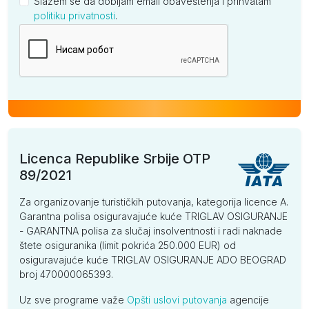
Slažem se da dobijam email obaveštenja i prihvatam
politiku privatnosti
.
Kompanija
Licenca Republike Srbije OTP
89/2021
Za organizovanje turističkih putovanja, kategorija licence A.
Garantna polisa osiguravajuće kuće TRIGLAV OSIGURANJE
- GARANTNA polisa za slučaj insolventnosti i radi naknade
štete osiguranika (limit pokrića 250.000 EUR) od
osiguravajuće kuće TRIGLAV OSIGURANJE ADO BEOGRAD
broj 470000065393.
Uz sve programe važe
Opšti uslovi putovanja
agencije