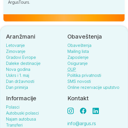
ArgusTours.
Aranžmani
Obaveštenja
Letovanje
Obaveštenja
Zimovanje
Mailing lista
Gradovi Evrope
Zaposlenje
Daleke destinacije
Osiguranje
Nova godina
OUP
Uskrs i 1. maj
Politika privatnosti
Dan državnosti
SMS novosti
Dan primirja
Online rezervacije uputstvo
Informacije
Kontakt
Polasci
Autobuski polasci
Najam autobusa
info@argus.rs
Transferi