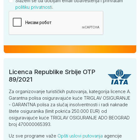
Slažem se da dobijam email obaveštenja i prihvatam
politiku privatnosti
.
Kompanija
Licenca Republike Srbije OTP
89/2021
Za organizovanje turističkih putovanja, kategorija licence A.
Garantna polisa osiguravajuće kuće TRIGLAV OSIGURANJE
- GARANTNA polisa za slučaj insolventnosti i radi naknade
štete osiguranika (limit pokrića 250.000 EUR) od
osiguravajuće kuće TRIGLAV OSIGURANJE ADO BEOGRAD
broj 470000065393.
Uz sve programe važe
Opšti uslovi putovanja
agencije