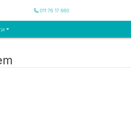
Pozovite nas
011 76 17 660
rja
tem