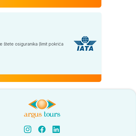
tete osiguranika (limit pokrića