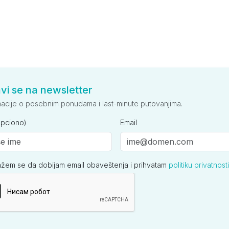
avi se na newsletter
macije o posebnim ponudama i last-minute putovanjima.
opciono)
Email
ažem se da dobijam email obaveštenja i prihvatam
politiku privatnosti
ija