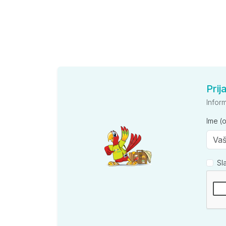
Prij
Infor
Ime (
Sl
Kompan