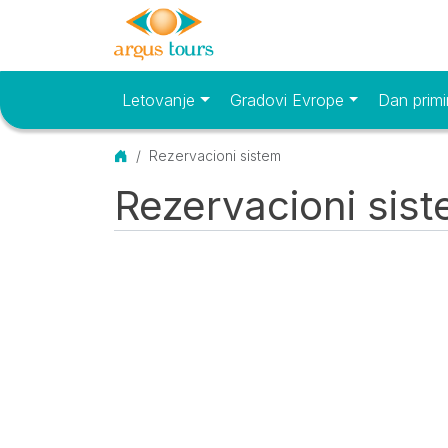
Letovanje
Gradovi Evrope
Dan primi
Osnovni meni
Početna
Rezervacioni sistem
Rezervacioni sis