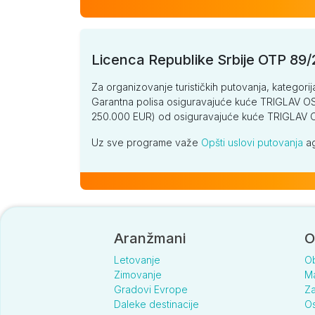
Licenca Republike Srbije OTP 89
Za organizovanje turističkih putovanja, kategorij
Garantna polisa osiguravajuće kuće TRIGLAV OSI
250.000 EUR) od osiguravajuće kuće TRIGLA
Uz sve programe važe
Opšti uslovi putovanja
ag
Aranžmani
O
Letovanje
O
Zimovanje
Ma
Gradovi Evrope
Za
Daleke destinacije
Os