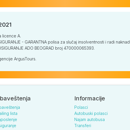
/2021
a licence A.
GURANJE - GARANTNA polisa za slučaj insolventnosti i radi naknade š
V OSIGURANJE ADO BEOGRAD broj 470000065393.
encije ArgusTours.
baveštenja
Informacije
baveštenja
Polasci
iling lista
Autobuski polasci
poslenje
Najam autobusa
iguranje
Transferi