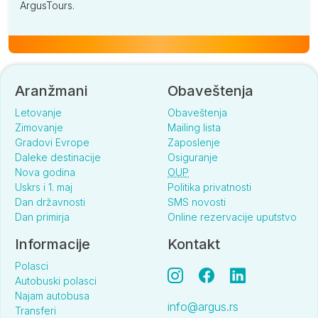
ArgusTours.
Aranžmani
Obaveštenja
Letovanje
Obaveštenja
Zimovanje
Mailing lista
Gradovi Evrope
Zaposlenje
Daleke destinacije
Osiguranje
Nova godina
OUP
Uskrs i 1. maj
Politika privatnosti
Dan državnosti
SMS novosti
Dan primirja
Online rezervacije uputstvo
Informacije
Kontakt
Polasci
Autobuski polasci
Najam autobusa
info@argus.rs
Transferi