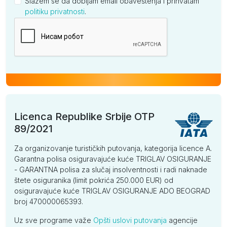
Slažem se da dobijam email obaveštenja i prihvatam
politiku privatnosti
.
Kompanija
Licenca Republike Srbije OTP
89/2021
Za organizovanje turističkih putovanja, kategorija licence A.
Garantna polisa osiguravajuće kuće TRIGLAV OSIGURANJE
- GARANTNA polisa za slučaj insolventnosti i radi naknade
štete osiguranika (limit pokrića 250.000 EUR) od
osiguravajuće kuće TRIGLAV OSIGURANJE ADO BEOGRAD
broj 470000065393.
Uz sve programe važe
Opšti uslovi putovanja
agencije