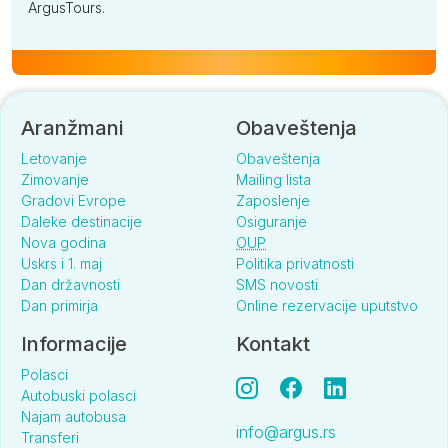
ArgusTours.
Aranžmani
Obaveštenja
Letovanje
Obaveštenja
Zimovanje
Mailing lista
Gradovi Evrope
Zaposlenje
Daleke destinacije
Osiguranje
Nova godina
OUP
Uskrs i 1. maj
Politika privatnosti
Dan državnosti
SMS novosti
Dan primirja
Online rezervacije uputstvo
Informacije
Kontakt
Polasci
Autobuski polasci
Najam autobusa
info@argus.rs
Transferi