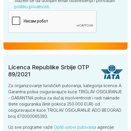
Slažem se da dobijam email obaveštenja i prihvatam
politiku privatnosti
.
Kompanija
Licenca Republike Srbije OTP
89/2021
Za organizovanje turističkih putovanja, kategorija licence A.
Garantna polisa osiguravajuće kuće TRIGLAV OSIGURANJE
- GARANTNA polisa za slučaj insolventnosti i radi naknade
štete osiguranika (limit pokrića 250.000 EUR) od
osiguravajuće kuće TRIGLAV OSIGURANJE ADO BEOGRAD
broj 470000065393.
Uz sve programe važe
Opšti uslovi putovanja
agencije