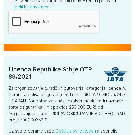
Slažem se da dobijam email obaveštenja i prihvatam
politiku privatnosti
.
Kompanija
Licenca Republike Srbije OTP
89/2021
Za organizovanje turističkih putovanja, kategorija licence A.
Garantna polisa osiguravajuće kuće TRIGLAV OSIGURANJE
- GARANTNA polisa za slučaj insolventnosti i radi naknade
štete osiguranika (limit pokrića 250.000 EUR) od
osiguravajuće kuće TRIGLAV OSIGURANJE ADO BEOGRAD
broj 470000065393.
Uz sve programe važe
Opšti uslovi putovanja
agencije