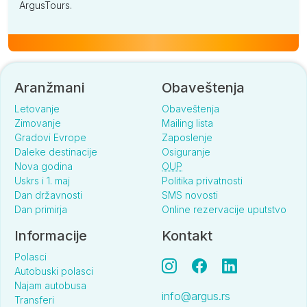
ArgusTours.
Aranžmani
Obaveštenja
Letovanje
Obaveštenja
Zimovanje
Mailing lista
Gradovi Evrope
Zaposlenje
Daleke destinacije
Osiguranje
Nova godina
OUP
Uskrs i 1. maj
Politika privatnosti
Dan državnosti
SMS novosti
Dan primirja
Online rezervacije uputstvo
Informacije
Kontakt
Polasci
Autobuski polasci
Najam autobusa
info@argus.rs
Transferi