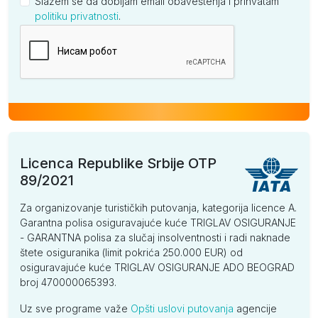
Slažem se da dobijam email obaveštenja i prihvatam
politiku privatnosti
.
Kompanija
Licenca Republike Srbije OTP
89/2021
Za organizovanje turističkih putovanja, kategorija licence A.
Garantna polisa osiguravajuće kuće TRIGLAV OSIGURANJE
- GARANTNA polisa za slučaj insolventnosti i radi naknade
štete osiguranika (limit pokrića 250.000 EUR) od
osiguravajuće kuće TRIGLAV OSIGURANJE ADO BEOGRAD
broj 470000065393.
Uz sve programe važe
Opšti uslovi putovanja
agencije