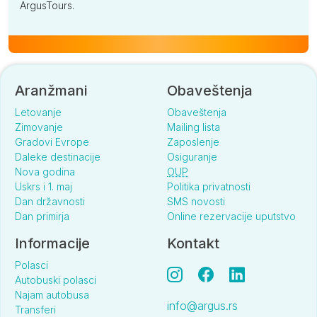
ArgusTours.
Aranžmani
Obaveštenja
Letovanje
Obaveštenja
Zimovanje
Mailing lista
Gradovi Evrope
Zaposlenje
Daleke destinacije
Osiguranje
Nova godina
OUP
Uskrs i 1. maj
Politika privatnosti
Dan državnosti
SMS novosti
Dan primirja
Online rezervacije uputstvo
Informacije
Kontakt
Polasci
Autobuski polasci
Najam autobusa
info@argus.rs
Transferi