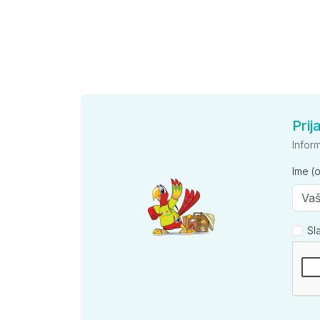
Prij
Infor
Ime (
Sl
Kompan