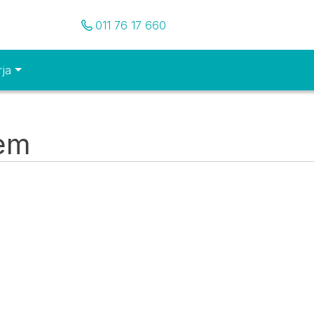
Pozovite nas
011 76 17 660
rja
tem