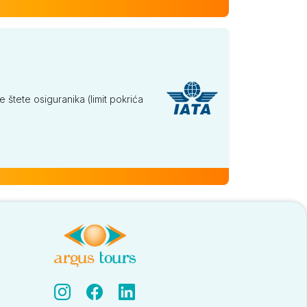
tete osiguranika (limit pokrića