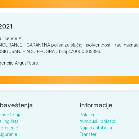
/2021
a licence A.
GURANJE - GARANTNA polisa za slučaj insolventnosti i radi naknade š
V OSIGURANJE ADO BEOGRAD broj 470000065393.
encije ArgusTours.
baveštenja
Informacije
baveštenja
Polasci
iling lista
Autobuski polasci
poslenje
Najam autobusa
iguranje
Transferi