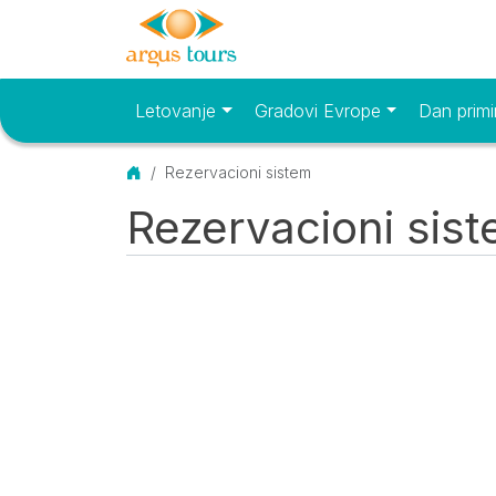
Letovanje
Gradovi Evrope
Dan primi
Osnovni meni
Početna
Rezervacioni sistem
Rezervacioni sis