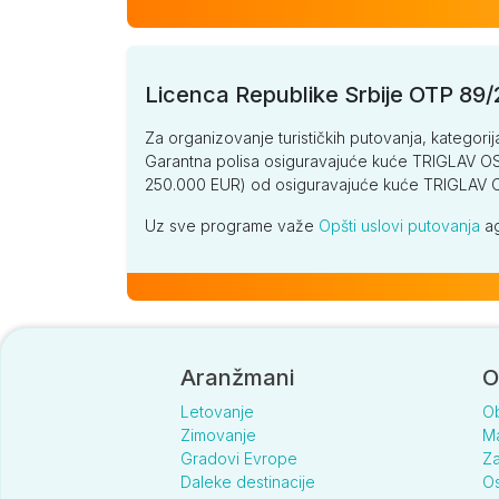
Licenca Republike Srbije OTP 89
Za organizovanje turističkih putovanja, kategorij
Garantna polisa osiguravajuće kuće TRIGLAV OSI
250.000 EUR) od osiguravajuće kuće TRIGLA
Uz sve programe važe
Opšti uslovi putovanja
ag
Aranžmani
O
Letovanje
O
Zimovanje
Ma
Gradovi Evrope
Za
Daleke destinacije
Os