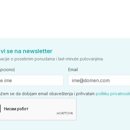
avi se na newsletter
macije o posebnim ponudama i last-minute putovanjima.
opciono)
Email
ažem se da dobijam email obaveštenja i prihvatam
politiku privatnosti
ija