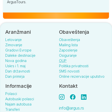
ArgusTours.
Aranžmani
Obaveštenja
Letovanje
Obaveštenja
Zimovanje
Mailing lista
Gradovi Evrope
Zaposlenje
Daleke destinacije
Osiguranje
Nova godina
OUP
Uskrs i 1. maj
Politika privatnosti
Dan državnosti
SMS novosti
Dan primirja
Online rezervacije uputstvo
Informacije
Kontakt
Polasci
Autobuski polasci
Najam autobusa
info@argus.rs
Transferi