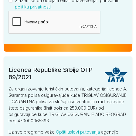
Slažem se da dobijam email obaveštenja i prihvatam
politiku privatnosti
.
Kompanija
Licenca Republike Srbije OTP
89/2021
Za organizovanje turističkih putovanja, kategorija licence A.
Garantna polisa osiguravajuće kuće TRIGLAV OSIGURANJE
- GARANTNA polisa za slučaj insolventnosti i radi naknade
štete osiguranika (limit pokrića 250.000 EUR) od
osiguravajuće kuće TRIGLAV OSIGURANJE ADO BEOGRAD
broj 470000065393.
Uz sve programe važe
Opšti uslovi putovanja
agencije