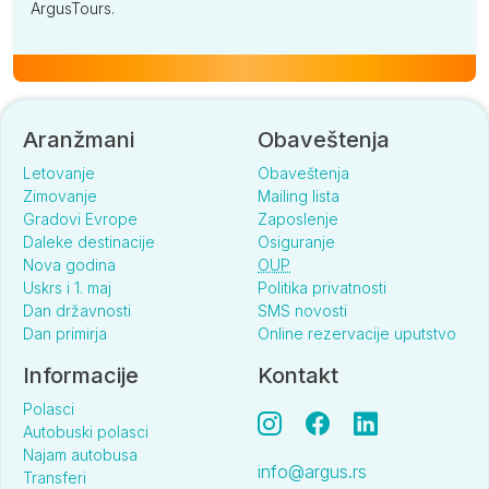
ArgusTours.
Aranžmani
Obaveštenja
Letovanje
Obaveštenja
Zimovanje
Mailing lista
Gradovi Evrope
Zaposlenje
Daleke destinacije
Osiguranje
Nova godina
OUP
Uskrs i 1. maj
Politika privatnosti
Dan državnosti
SMS novosti
Dan primirja
Online rezervacije uputstvo
Informacije
Kontakt
Polasci
Autobuski polasci
Najam autobusa
info@argus.rs
Transferi