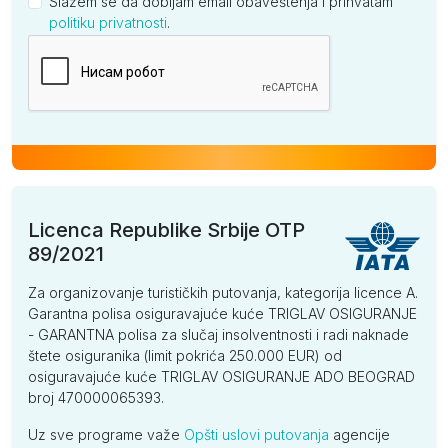
Slažem se da dobijam email obaveštenja i prihvatam
politiku privatnosti
.
Kompanija
Licenca Republike Srbije OTP
89/2021
Za organizovanje turističkih putovanja, kategorija licence A.
Garantna polisa osiguravajuće kuće TRIGLAV OSIGURANJE
- GARANTNA polisa za slučaj insolventnosti i radi naknade
štete osiguranika (limit pokrića 250.000 EUR) od
osiguravajuće kuće TRIGLAV OSIGURANJE ADO BEOGRAD
broj 470000065393.
Uz sve programe važe
Opšti uslovi putovanja
agencije