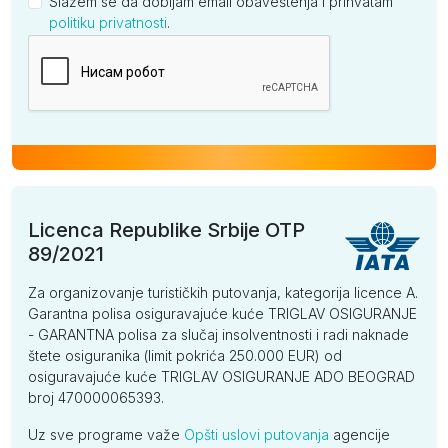
Slažem se da dobijam email obaveštenja i prihvatam
politiku privatnosti
.
Kompanija
Licenca Republike Srbije OTP
89/2021
Za organizovanje turističkih putovanja, kategorija licence A.
Garantna polisa osiguravajuće kuće TRIGLAV OSIGURANJE
- GARANTNA polisa za slučaj insolventnosti i radi naknade
štete osiguranika (limit pokrića 250.000 EUR) od
osiguravajuće kuće TRIGLAV OSIGURANJE ADO BEOGRAD
broj 470000065393.
Uz sve programe važe
Opšti uslovi putovanja
agencije