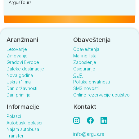
ArgusTours.
Aranžmani
Obaveštenja
Letovanje
Obaveštenja
Zimovanje
Mailing lista
Gradovi Evrope
Zaposlenje
Daleke destinacije
Osiguranje
Nova godina
OUP
Uskrs i 1. maj
Politika privatnosti
Dan državnosti
SMS novosti
Dan primirja
Online rezervacije uputstvo
Informacije
Kontakt
Polasci
Autobuski polasci
Najam autobusa
info@argus.rs
Transferi