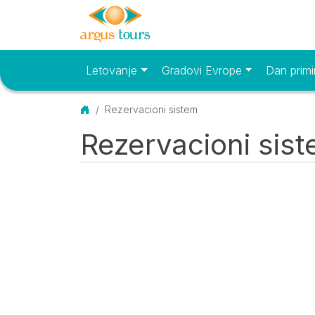
Letovanje
Gradovi Evrope
Dan primi
Osnovni meni
Početna
Rezervacioni sistem
Rezervacioni sis