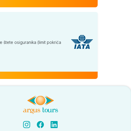
tete osiguranika (limit pokrića