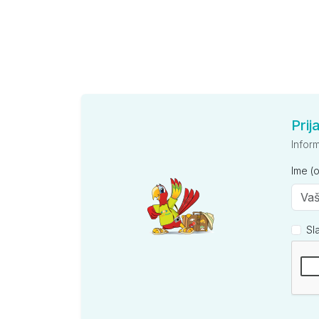
Prij
Infor
Ime (
Sl
Kompan