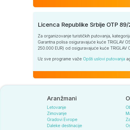
Licenca Republike Srbije OTP 89
Za organizovanje turističkih putovanja, kategorij
Garantna polisa osiguravajuće kuće TRIGLAV OSI
250.000 EUR) od osiguravajuće kuće TRIGLA
Uz sve programe važe
Opšti uslovi putovanja
ag
Aranžmani
O
Letovanje
O
Zimovanje
Ma
Gradovi Evrope
Za
Daleke destinacije
Os