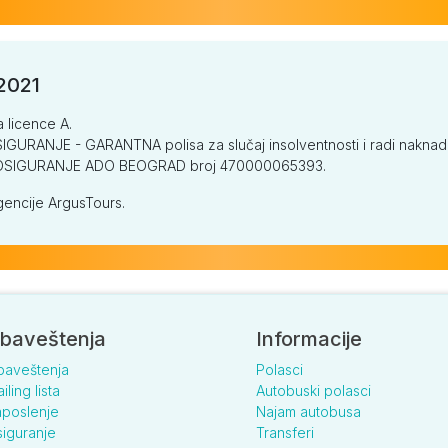
/2021
a licence A.
GURANJE - GARANTNA polisa za slučaj insolventnosti i radi naknade š
V OSIGURANJE ADO BEOGRAD broj 470000065393.
encije ArgusTours.
baveštenja
Informacije
baveštenja
Polasci
iling lista
Autobuski polasci
poslenje
Najam autobusa
iguranje
Transferi