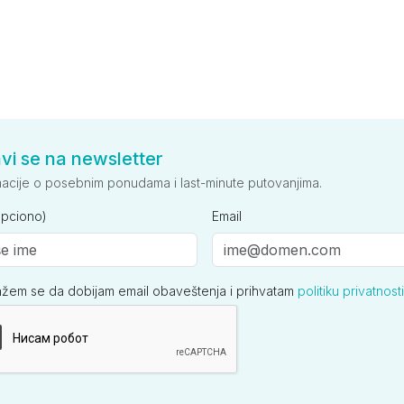
avi se na newsletter
macije o posebnim ponudama i last-minute putovanjima.
opciono)
Email
ažem se da dobijam email obaveštenja i prihvatam
politiku privatnosti
ija