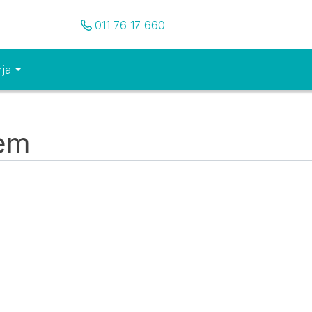
Pozovite nas
011 76 17 660
rja
tem