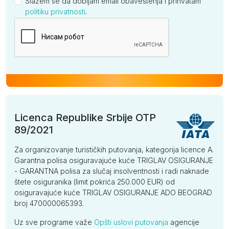
Slažem se da dobijam email obaveštenja i prihvatam
politiku privatnosti
.
Kompanija
Licenca Republike Srbije OTP
89/2021
Za organizovanje turističkih putovanja, kategorija licence A.
Garantna polisa osiguravajuće kuće TRIGLAV OSIGURANJE
- GARANTNA polisa za slučaj insolventnosti i radi naknade
štete osiguranika (limit pokrića 250.000 EUR) od
osiguravajuće kuće TRIGLAV OSIGURANJE ADO BEOGRAD
broj 470000065393.
Uz sve programe važe
Opšti uslovi putovanja
agencije