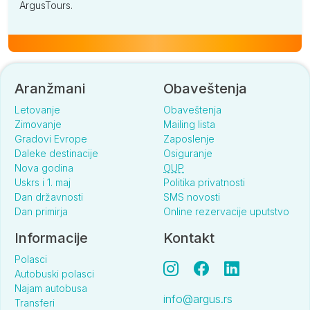
ArgusTours.
Aranžmani
Obaveštenja
Letovanje
Obaveštenja
Zimovanje
Mailing lista
Gradovi Evrope
Zaposlenje
Daleke destinacije
Osiguranje
Nova godina
OUP
Uskrs i 1. maj
Politika privatnosti
Dan državnosti
SMS novosti
Dan primirja
Online rezervacije uputstvo
Informacije
Kontakt
Polasci
Autobuski polasci
Najam autobusa
info@argus.rs
Transferi