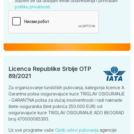
Slažem se da dobijam email obaveštenja i prihvatam
politiku privatnosti
.
Kompanija
Licenca Republike Srbije OTP
89/2021
Za organizovanje turističkih putovanja, kategorija licence A.
Garantna polisa osiguravajuće kuće TRIGLAV OSIGURANJE
- GARANTNA polisa za slučaj insolventnosti i radi naknade
štete osiguranika (limit pokrića 250.000 EUR) od
osiguravajuće kuće TRIGLAV OSIGURANJE ADO BEOGRAD
broj 470000065393.
Uz sve programe važe
Opšti uslovi putovanja
agencije