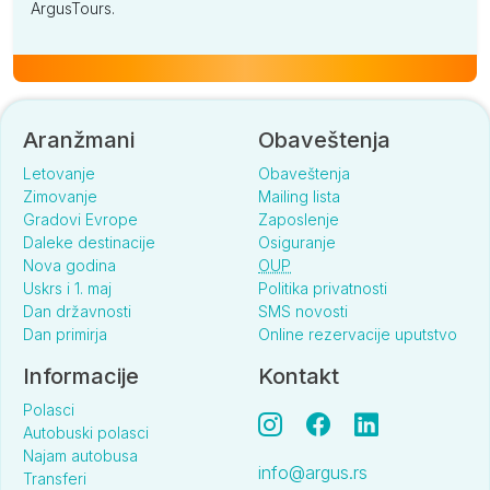
ArgusTours.
Aranžmani
Obaveštenja
Letovanje
Obaveštenja
Zimovanje
Mailing lista
Gradovi Evrope
Zaposlenje
Daleke destinacije
Osiguranje
Nova godina
OUP
Uskrs i 1. maj
Politika privatnosti
Dan državnosti
SMS novosti
Dan primirja
Online rezervacije uputstvo
Informacije
Kontakt
Polasci
Autobuski polasci
Najam autobusa
info@argus.rs
Transferi