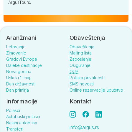
ArgusTours.
Aranžmani
Obaveštenja
Letovanje
Obaveštenja
Zimovanje
Mailing lista
Gradovi Evrope
Zaposlenje
Daleke destinacije
Osiguranje
Nova godina
OUP
Uskrs i 1. maj
Politika privatnosti
Dan državnosti
SMS novosti
Dan primirja
Online rezervacije uputstvo
Informacije
Kontakt
Polasci
Autobuski polasci
Najam autobusa
info@argus.rs
Transferi