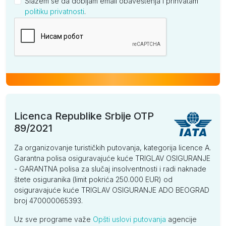
Slažem se da dobijam email obaveštenja i prihvatam
politiku privatnosti
.
Kompanija
Licenca Republike Srbije OTP
89/2021
Za organizovanje turističkih putovanja, kategorija licence A.
Garantna polisa osiguravajuće kuće TRIGLAV OSIGURANJE
- GARANTNA polisa za slučaj insolventnosti i radi naknade
štete osiguranika (limit pokrića 250.000 EUR) od
osiguravajuće kuće TRIGLAV OSIGURANJE ADO BEOGRAD
broj 470000065393.
Uz sve programe važe
Opšti uslovi putovanja
agencije