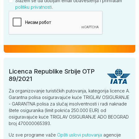
Slažem se da dobijam email obaveštenja i prihvatam
politiku privatnosti
.
Kompanija
Licenca Republike Srbije OTP
89/2021
Za organizovanje turističkih putovanja, kategorija licence A.
Garantna polisa osiguravajuće kuće TRIGLAV OSIGURANJE
- GARANTNA polisa za slučaj insolventnosti i radi naknade
štete osiguranika (limit pokrića 250.000 EUR) od
osiguravajuće kuće TRIGLAV OSIGURANJE ADO BEOGRAD
broj 470000065393.
Uz sve programe važe
Opšti uslovi putovanja
agencije