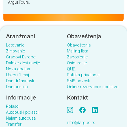
ArgusTours.
Aranžmani
Obaveštenja
Letovanje
Obaveštenja
Zimovanje
Mailing lista
Gradovi Evrope
Zaposlenje
Daleke destinacije
Osiguranje
Nova godina
OUP
Uskrs i 1. maj
Politika privatnosti
Dan državnosti
SMS novosti
Dan primirja
Online rezervacije uputstvo
Informacije
Kontakt
Polasci
Autobuski polasci
Najam autobusa
info@argus.rs
Transferi