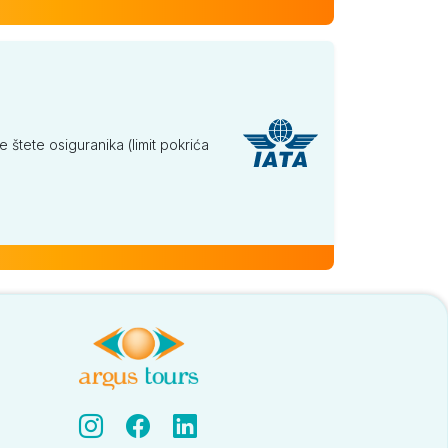
tete osiguranika (limit pokrića