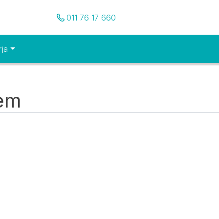
Pozovite nas
011 76 17 660
rja
tem