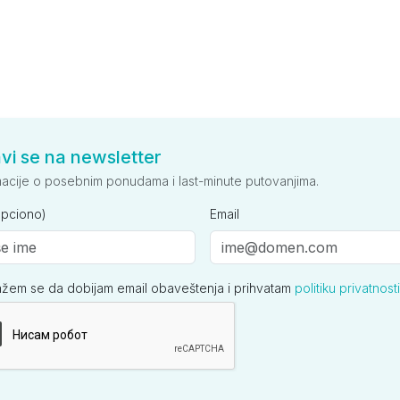
avi se na newsletter
macije o posebnim ponudama i last-minute putovanjima.
opciono)
Email
ažem se da dobijam email obaveštenja i prihvatam
politiku privatnosti
ija