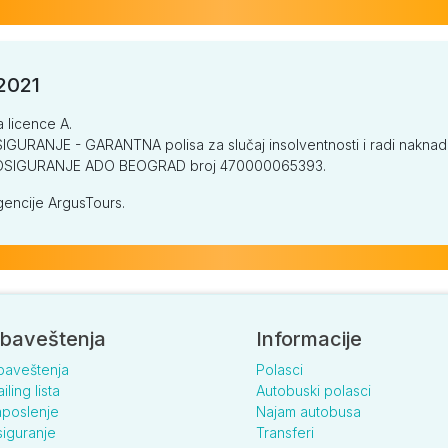
/2021
a licence A.
GURANJE - GARANTNA polisa za slučaj insolventnosti i radi naknade š
V OSIGURANJE ADO BEOGRAD broj 470000065393.
encije ArgusTours.
baveštenja
Informacije
baveštenja
Polasci
iling lista
Autobuski polasci
poslenje
Najam autobusa
iguranje
Transferi