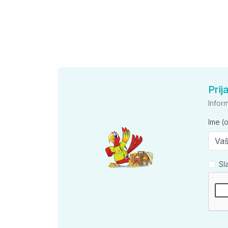
Prij
Infor
Ime (
Sl
Kompan