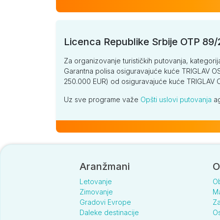
Licenca Republike Srbije OTP 89
Za organizovanje turističkih putovanja, kategorij
Garantna polisa osiguravajuće kuće TRIGLAV OSI
250.000 EUR) od osiguravajuće kuće TRIGLA
Uz sve programe važe
Opšti uslovi putovanja
ag
Aranžmani
O
Letovanje
O
Zimovanje
Ma
Gradovi Evrope
Za
Daleke destinacije
Os