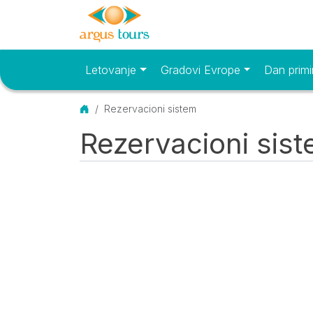
Letovanje
Gradovi Evrope
Dan primi
Osnovni meni
Početna
Rezervacioni sistem
Rezervacioni sis