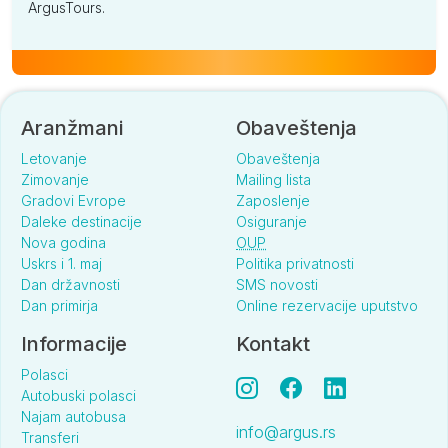
ArgusTours.
Aranžmani
Obaveštenja
Letovanje
Obaveštenja
Zimovanje
Mailing lista
Gradovi Evrope
Zaposlenje
Daleke destinacije
Osiguranje
Nova godina
OUP
Uskrs i 1. maj
Politika privatnosti
Dan državnosti
SMS novosti
Dan primirja
Online rezervacije uputstvo
Informacije
Kontakt
Polasci
Autobuski polasci
Najam autobusa
info@argus.rs
Transferi