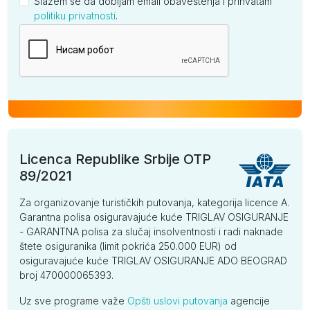
Slažem se da dobijam email obaveštenja i prihvatam
politiku privatnosti
.
Kompanija
Licenca Republike Srbije OTP
89/2021
Za organizovanje turističkih putovanja, kategorija licence A.
Garantna polisa osiguravajuće kuće TRIGLAV OSIGURANJE
- GARANTNA polisa za slučaj insolventnosti i radi naknade
štete osiguranika (limit pokrića 250.000 EUR) od
osiguravajuće kuće TRIGLAV OSIGURANJE ADO BEOGRAD
broj 470000065393.
Uz sve programe važe
Opšti uslovi putovanja
agencije