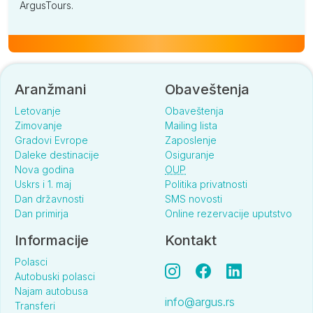
ArgusTours.
Aranžmani
Obaveštenja
Letovanje
Obaveštenja
Zimovanje
Mailing lista
Gradovi Evrope
Zaposlenje
Daleke destinacije
Osiguranje
Nova godina
OUP
Uskrs i 1. maj
Politika privatnosti
Dan državnosti
SMS novosti
Dan primirja
Online rezervacije uputstvo
Informacije
Kontakt
Polasci
Autobuski polasci
Najam autobusa
info@argus.rs
Transferi