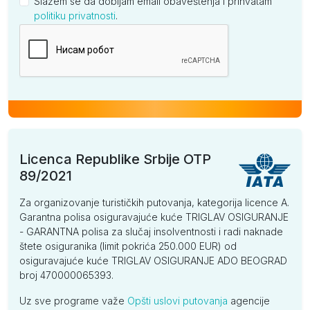
Slažem se da dobijam email obaveštenja i prihvatam
politiku privatnosti
.
Kompanija
Licenca Republike Srbije OTP
89/2021
Za organizovanje turističkih putovanja, kategorija licence A.
Garantna polisa osiguravajuće kuće TRIGLAV OSIGURANJE
- GARANTNA polisa za slučaj insolventnosti i radi naknade
štete osiguranika (limit pokrića 250.000 EUR) od
osiguravajuće kuće TRIGLAV OSIGURANJE ADO BEOGRAD
broj 470000065393.
Uz sve programe važe
Opšti uslovi putovanja
agencije