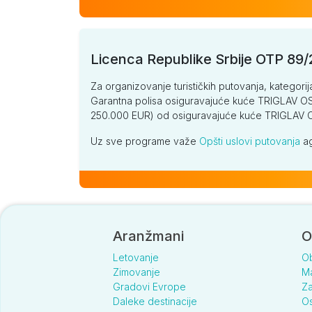
Licenca Republike Srbije OTP 89
Za organizovanje turističkih putovanja, kategorij
Garantna polisa osiguravajuće kuće TRIGLAV OSI
250.000 EUR) od osiguravajuće kuće TRIGLA
Uz sve programe važe
Opšti uslovi putovanja
ag
Aranžmani
O
Letovanje
O
Zimovanje
Ma
Gradovi Evrope
Za
Daleke destinacije
Os