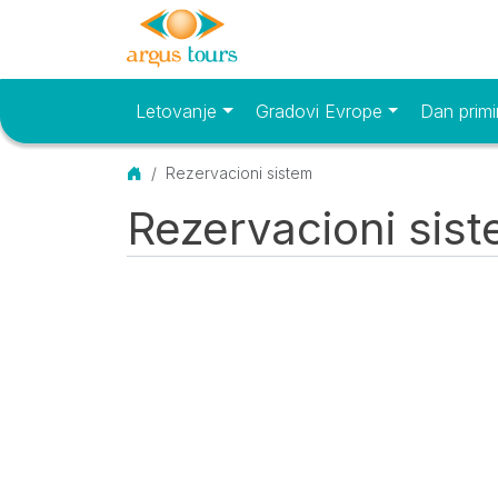
Letovanje
Gradovi Evrope
Dan primi
Osnovni meni
Početna
Rezervacioni sistem
Rezervacioni sis