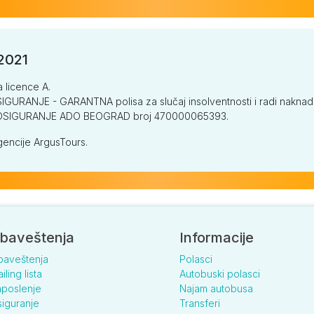
/2021
a licence A.
GURANJE - GARANTNA polisa za slučaj insolventnosti i radi naknade š
V OSIGURANJE ADO BEOGRAD broj 470000065393.
encije ArgusTours.
baveštenja
Informacije
baveštenja
Polasci
iling lista
Autobuski polasci
poslenje
Najam autobusa
iguranje
Transferi