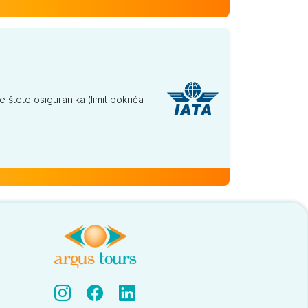
tete osiguranika (limit pokrića