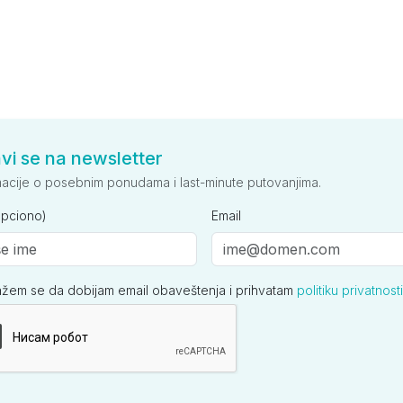
avi se na newsletter
macije o posebnim ponudama i last-minute putovanjima.
opciono)
Email
ažem se da dobijam email obaveštenja i prihvatam
politiku privatnosti
ija