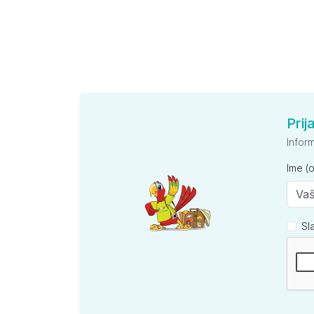
Prij
Infor
Ime (
Sl
Kompan