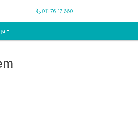
Pozovite nas
011 76 17 660
rja
tem