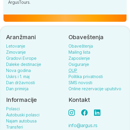
ArgusTours.
Aranžmani
Obaveštenja
Letovanje
Obaveštenja
Zimovanje
Mailing lista
Gradovi Evrope
Zaposlenje
Daleke destinacije
Osiguranje
Nova godina
OUP
Uskrs i 1. maj
Politika privatnosti
Dan državnosti
SMS novosti
Dan primirja
Online rezervacije uputstvo
Informacije
Kontakt
Polasci
Autobuski polasci
Najam autobusa
info@argus.rs
Transferi