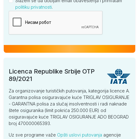
Slažem se da dobijam email obaveštenja i prihvatam
politiku privatnosti
.
Kompanija
Licenca Republike Srbije OTP
89/2021
Za organizovanje turističkih putovanja, kategorija licence A.
Garantna polisa osiguravajuće kuće TRIGLAV OSIGURANJE
- GARANTNA polisa za slučaj insolventnosti i radi naknade
štete osiguranika (limit pokrića 250.000 EUR) od
osiguravajuće kuće TRIGLAV OSIGURANJE ADO BEOGRAD
broj 470000065393.
Uz sve programe važe
Opšti uslovi putovanja
agencije