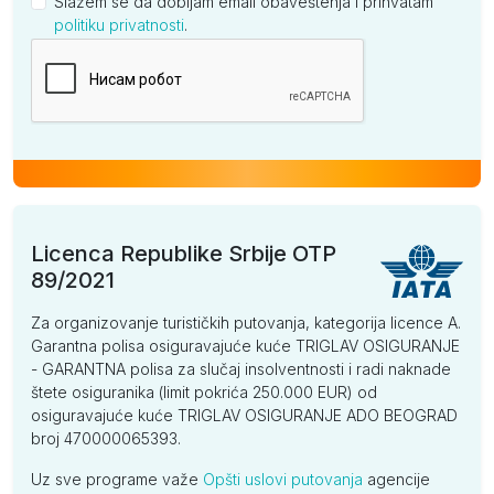
Slažem se da dobijam email obaveštenja i prihvatam
politiku privatnosti
.
Kompanija
Licenca Republike Srbije OTP
89/2021
Za organizovanje turističkih putovanja, kategorija licence A.
Garantna polisa osiguravajuće kuće TRIGLAV OSIGURANJE
- GARANTNA polisa za slučaj insolventnosti i radi naknade
štete osiguranika (limit pokrića 250.000 EUR) od
osiguravajuće kuće TRIGLAV OSIGURANJE ADO BEOGRAD
broj 470000065393.
Uz sve programe važe
Opšti uslovi putovanja
agencije