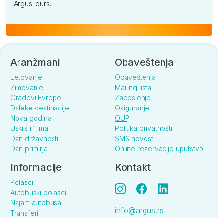
ArgusTours.
Aranžmani
Obaveštenja
Letovanje
Obaveštenja
Zimovanje
Mailing lista
Gradovi Evrope
Zaposlenje
Daleke destinacije
Osiguranje
Nova godina
OUP
Uskrs i 1. maj
Politika privatnosti
Dan državnosti
SMS novosti
Dan primirja
Online rezervacije uputstvo
Informacije
Kontakt
Polasci
Autobuski polasci
Najam autobusa
info@argus.rs
Transferi