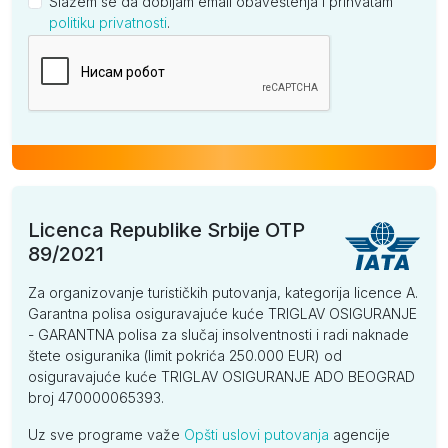
Slažem se da dobijam email obaveštenja i prihvatam
politiku privatnosti
.
Kompanija
Licenca Republike Srbije OTP
89/2021
Za organizovanje turističkih putovanja, kategorija licence A.
Garantna polisa osiguravajuće kuće TRIGLAV OSIGURANJE
- GARANTNA polisa za slučaj insolventnosti i radi naknade
štete osiguranika (limit pokrića 250.000 EUR) od
osiguravajuće kuće TRIGLAV OSIGURANJE ADO BEOGRAD
broj 470000065393.
Uz sve programe važe
Opšti uslovi putovanja
agencije