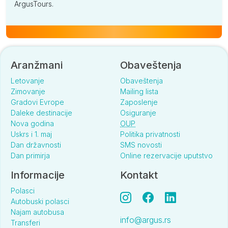
ArgusTours.
Aranžmani
Obaveštenja
Letovanje
Obaveštenja
Zimovanje
Mailing lista
Gradovi Evrope
Zaposlenje
Daleke destinacije
Osiguranje
Nova godina
OUP
Uskrs i 1. maj
Politika privatnosti
Dan državnosti
SMS novosti
Dan primirja
Online rezervacije uputstvo
Informacije
Kontakt
Polasci
Autobuski polasci
Najam autobusa
info@argus.rs
Transferi