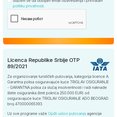
Slažem se da dobijam email obaveštenja i prihvatam
politiku privatnosti
.
Kompanija
Licenca Republike Srbije OTP
89/2021
Za organizovanje turističkih putovanja, kategorija licence A.
Garantna polisa osiguravajuće kuće TRIGLAV OSIGURANJE
- GARANTNA polisa za slučaj insolventnosti i radi naknade
štete osiguranika (limit pokrića 250.000 EUR) od
osiguravajuće kuće TRIGLAV OSIGURANJE ADO BEOGRAD
broj 470000065393.
Uz sve programe važe
Opšti uslovi putovanja
agencije