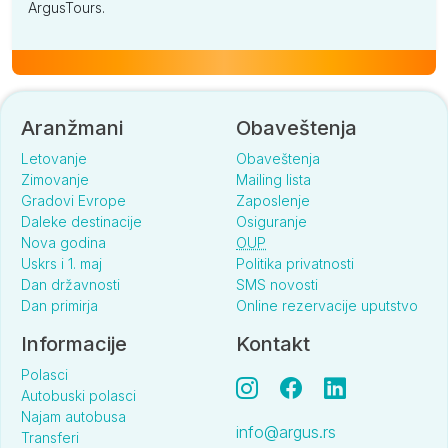
ArgusTours.
Aranžmani
Obaveštenja
Letovanje
Obaveštenja
Zimovanje
Mailing lista
Gradovi Evrope
Zaposlenje
Daleke destinacije
Osiguranje
Nova godina
OUP
Uskrs i 1. maj
Politika privatnosti
Dan državnosti
SMS novosti
Dan primirja
Online rezervacije uputstvo
Informacije
Kontakt
Polasci
Autobuski polasci
Najam autobusa
info@argus.rs
Transferi