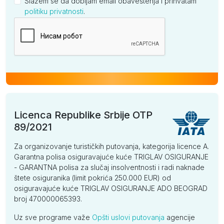
Slažem se da dobijam email obaveštenja i prihvatam
politiku privatnosti
.
Kompanija
Licenca Republike Srbije OTP
89/2021
Za organizovanje turističkih putovanja, kategorija licence A.
Garantna polisa osiguravajuće kuće TRIGLAV OSIGURANJE
- GARANTNA polisa za slučaj insolventnosti i radi naknade
štete osiguranika (limit pokrića 250.000 EUR) od
osiguravajuće kuće TRIGLAV OSIGURANJE ADO BEOGRAD
broj 470000065393.
Uz sve programe važe
Opšti uslovi putovanja
agencije