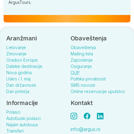
ArgusTours.
Aranžmani
Obaveštenja
Letovanje
Obaveštenja
Zimovanje
Mailing lista
Gradovi Evrope
Zaposlenje
Daleke destinacije
Osiguranje
Nova godina
OUP
Uskrs i 1. maj
Politika privatnosti
Dan državnosti
SMS novosti
Dan primirja
Online rezervacije uputstvo
Informacije
Kontakt
Polasci
Autobuski polasci
Najam autobusa
info@argus.rs
Transferi