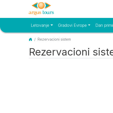
Letovanje
Gradovi Evrope
Dan primi
Osnovni meni
Početna
Rezervacioni sistem
Rezervacioni sis