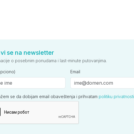
avi se na newsletter
macije o posebnim ponudama i last-minute putovanjima.
opciono)
Email
ažem se da dobijam email obaveštenja i prihvatam
politiku privatnosti
ija