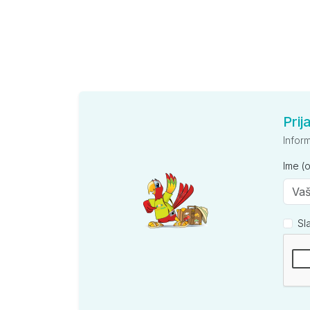
Prij
Infor
Ime (
Sl
Kompan