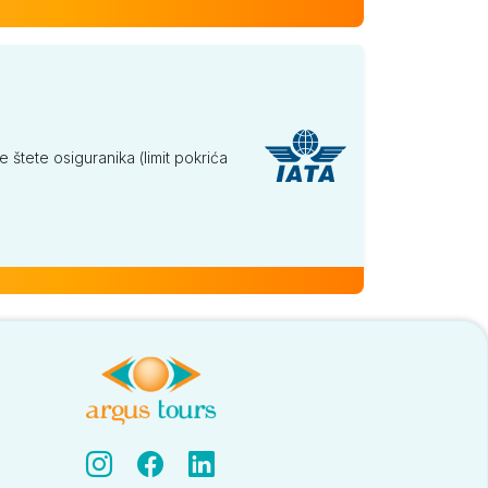
tete osiguranika (limit pokrića