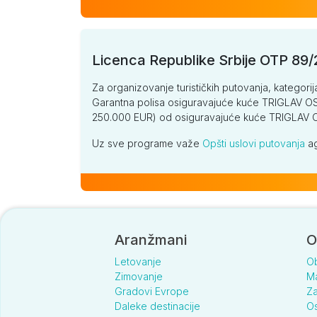
Licenca Republike Srbije OTP 89
Za organizovanje turističkih putovanja, kategorij
Garantna polisa osiguravajuće kuće TRIGLAV OSI
250.000 EUR) od osiguravajuće kuće TRIGLA
Uz sve programe važe
Opšti uslovi putovanja
ag
Aranžmani
O
Letovanje
O
Zimovanje
Ma
Gradovi Evrope
Za
Daleke destinacije
Os