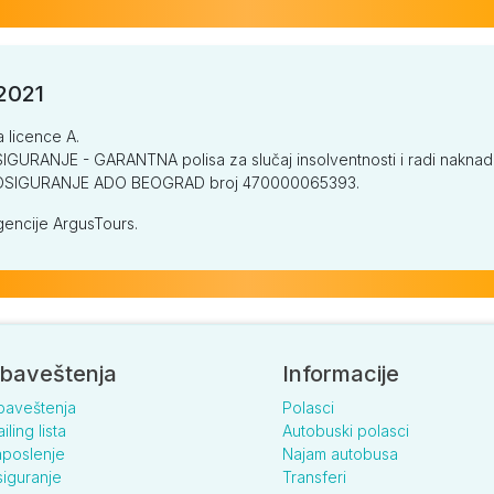
/2021
a licence A.
GURANJE - GARANTNA polisa za slučaj insolventnosti i radi naknade š
V OSIGURANJE ADO BEOGRAD broj 470000065393.
encije ArgusTours.
baveštenja
Informacije
baveštenja
Polasci
iling lista
Autobuski polasci
poslenje
Najam autobusa
iguranje
Transferi