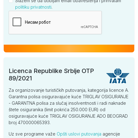
Slažem se da dobijam email obaveštenja i prihvatam
politiku privatnosti
.
Kompanija
Licenca Republike Srbije OTP
89/2021
Za organizovanje turističkih putovanja, kategorija licence A.
Garantna polisa osiguravajuće kuće TRIGLAV OSIGURANJE
- GARANTNA polisa za slučaj insolventnosti i radi naknade
štete osiguranika (limit pokrića 250.000 EUR) od
osiguravajuće kuće TRIGLAV OSIGURANJE ADO BEOGRAD
broj 470000065393.
Uz sve programe važe
Opšti uslovi putovanja
agencije