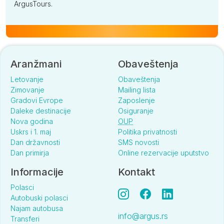
ArgusTours.
Aranžmani
Obaveštenja
Letovanje
Obaveštenja
Zimovanje
Mailing lista
Gradovi Evrope
Zaposlenje
Daleke destinacije
Osiguranje
Nova godina
OUP
Uskrs i 1. maj
Politika privatnosti
Dan državnosti
SMS novosti
Dan primirja
Online rezervacije uputstvo
Informacije
Kontakt
Polasci
Autobuski polasci
Najam autobusa
info@argus.rs
Transferi