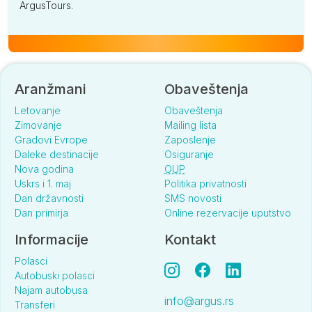
ArgusTours.
Aranžmani
Obaveštenja
Letovanje
Obaveštenja
Zimovanje
Mailing lista
Gradovi Evrope
Zaposlenje
Daleke destinacije
Osiguranje
Nova godina
OUP
Uskrs i 1. maj
Politika privatnosti
Dan državnosti
SMS novosti
Dan primirja
Online rezervacije uputstvo
Informacije
Kontakt
Polasci
Autobuski polasci
Najam autobusa
info@argus.rs
Transferi