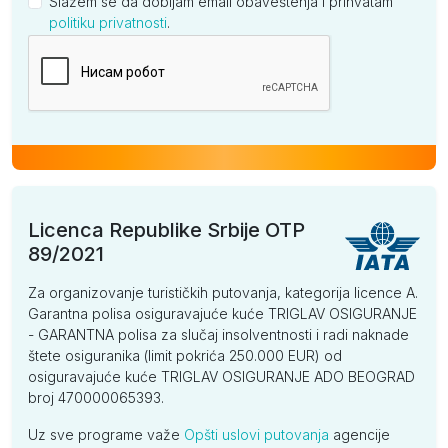
Slažem se da dobijam email obaveštenja i prihvatam
politiku privatnosti
.
Kompanija
Licenca Republike Srbije OTP
89/2021
Za organizovanje turističkih putovanja, kategorija licence A.
Garantna polisa osiguravajuće kuće TRIGLAV OSIGURANJE
- GARANTNA polisa za slučaj insolventnosti i radi naknade
štete osiguranika (limit pokrića 250.000 EUR) od
osiguravajuće kuće TRIGLAV OSIGURANJE ADO BEOGRAD
broj 470000065393.
Uz sve programe važe
Opšti uslovi putovanja
agencije