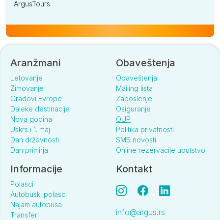
ArgusTours.
Aranžmani
Obaveštenja
Letovanje
Obaveštenja
Zimovanje
Mailing lista
Gradovi Evrope
Zaposlenje
Daleke destinacije
Osiguranje
Nova godina
OUP
Uskrs i 1. maj
Politika privatnosti
Dan državnosti
SMS novosti
Dan primirja
Online rezervacije uputstvo
Informacije
Kontakt
Polasci
Autobuski polasci
Najam autobusa
info@argus.rs
Transferi