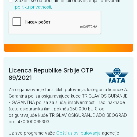
Slažem se da dobijam email obaveštenja i prihvatam
politiku privatnosti
.
Kompanija
Licenca Republike Srbije OTP
89/2021
Za organizovanje turističkih putovanja, kategorija licence A.
Garantna polisa osiguravajuće kuće TRIGLAV OSIGURANJE
- GARANTNA polisa za slučaj insolventnosti i radi naknade
štete osiguranika (limit pokrića 250.000 EUR) od
osiguravajuće kuće TRIGLAV OSIGURANJE ADO BEOGRAD
broj 470000065393.
Uz sve programe važe
Opšti uslovi putovanja
agencije