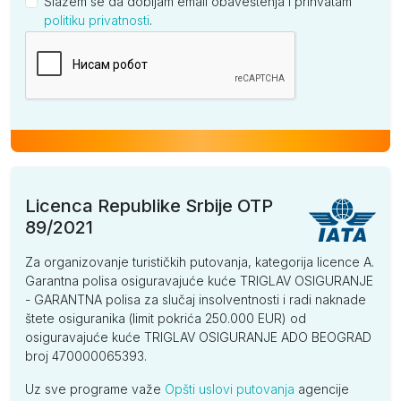
Slažem se da dobijam email obaveštenja i prihvatam
politiku privatnosti
.
Kompanija
Licenca Republike Srbije OTP
89/2021
Za organizovanje turističkih putovanja, kategorija licence A.
Garantna polisa osiguravajuće kuće TRIGLAV OSIGURANJE
- GARANTNA polisa za slučaj insolventnosti i radi naknade
štete osiguranika (limit pokrića 250.000 EUR) od
osiguravajuće kuće TRIGLAV OSIGURANJE ADO BEOGRAD
broj 470000065393.
Uz sve programe važe
Opšti uslovi putovanja
agencije