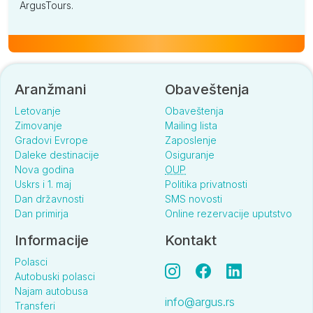
ArgusTours.
Aranžmani
Obaveštenja
Letovanje
Obaveštenja
Zimovanje
Mailing lista
Gradovi Evrope
Zaposlenje
Daleke destinacije
Osiguranje
Nova godina
OUP
Uskrs i 1. maj
Politika privatnosti
Dan državnosti
SMS novosti
Dan primirja
Online rezervacije uputstvo
Informacije
Kontakt
Polasci
Autobuski polasci
Najam autobusa
info@argus.rs
Transferi