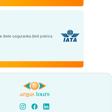
tete osiguranika (limit pokrića