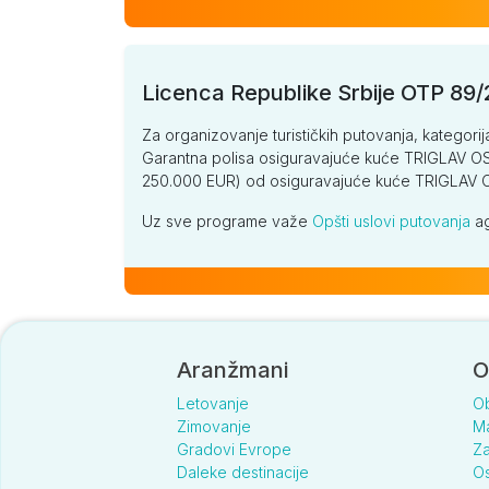
Licenca Republike Srbije OTP 89
Za organizovanje turističkih putovanja, kategorij
Garantna polisa osiguravajuće kuće TRIGLAV OSI
250.000 EUR) od osiguravajuće kuće TRIGLA
Uz sve programe važe
Opšti uslovi putovanja
ag
Aranžmani
O
Letovanje
O
Zimovanje
Ma
Gradovi Evrope
Za
Daleke destinacije
Os