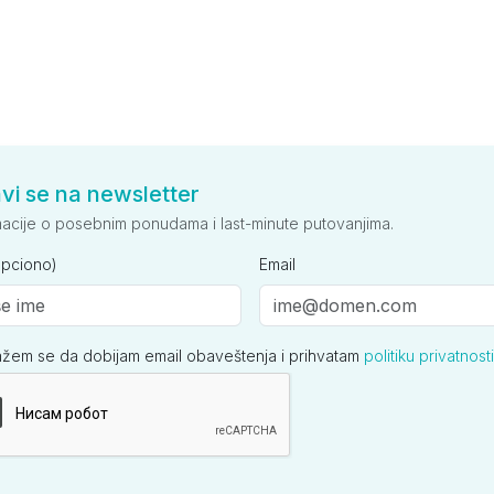
avi se na newsletter
macije o posebnim ponudama i last-minute putovanjima.
opciono)
Email
ažem se da dobijam email obaveštenja i prihvatam
politiku privatnosti
ija