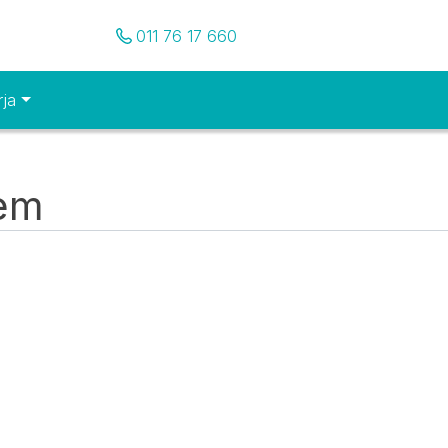
Pozovite nas
011 76 17 660
rja
tem