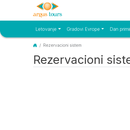
Letovanje
Gradovi Evrope
Dan primi
Osnovni meni
Početna
Rezervacioni sistem
Rezervacioni sis