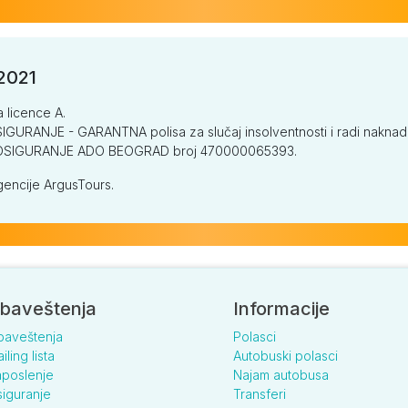
/2021
a licence A.
GURANJE - GARANTNA polisa za slučaj insolventnosti i radi naknade š
V OSIGURANJE ADO BEOGRAD broj 470000065393.
encije ArgusTours.
baveštenja
Informacije
baveštenja
Polasci
iling lista
Autobuski polasci
poslenje
Najam autobusa
iguranje
Transferi