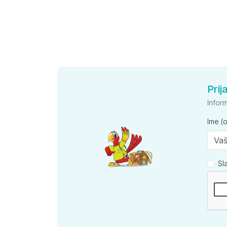
Prij
Infor
Ime (
Sl
Kompan