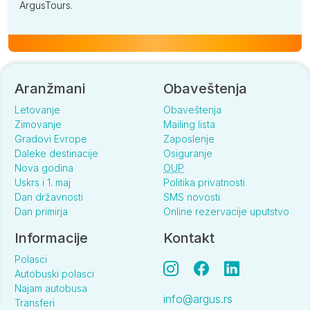
ArgusTours.
Aranžmani
Obaveštenja
Letovanje
Obaveštenja
Zimovanje
Mailing lista
Gradovi Evrope
Zaposlenje
Daleke destinacije
Osiguranje
Nova godina
OUP
Uskrs i 1. maj
Politika privatnosti
Dan državnosti
SMS novosti
Dan primirja
Online rezervacije uputstvo
Informacije
Kontakt
Polasci
Autobuski polasci
Najam autobusa
info@argus.rs
Transferi