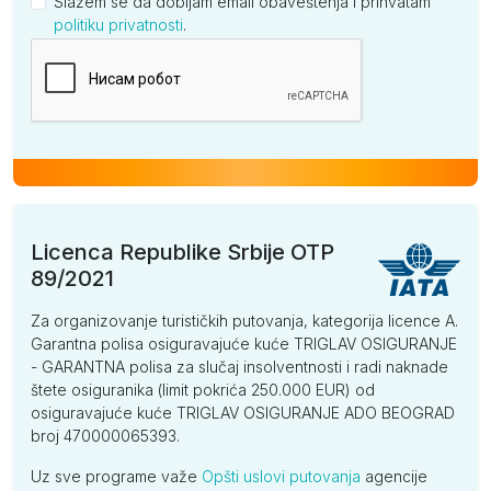
Slažem se da dobijam email obaveštenja i prihvatam
politiku privatnosti
.
Kompanija
Licenca Republike Srbije OTP
89/2021
Za organizovanje turističkih putovanja, kategorija licence A.
Garantna polisa osiguravajuće kuće TRIGLAV OSIGURANJE
- GARANTNA polisa za slučaj insolventnosti i radi naknade
štete osiguranika (limit pokrića 250.000 EUR) od
osiguravajuće kuće TRIGLAV OSIGURANJE ADO BEOGRAD
broj 470000065393.
Uz sve programe važe
Opšti uslovi putovanja
agencije