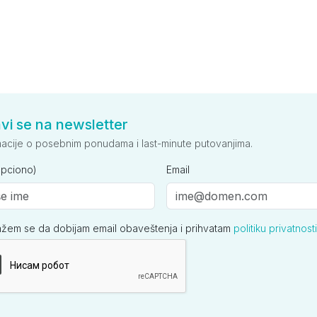
avi se na newsletter
macije o posebnim ponudama i last-minute putovanjima.
opciono)
Email
ažem se da dobijam email obaveštenja i prihvatam
politiku privatnosti
ija