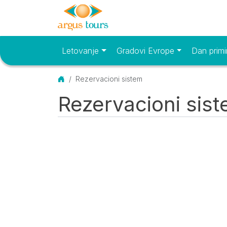
Letovanje
Gradovi Evrope
Dan primi
Osnovni meni
Početna
Rezervacioni sistem
Rezervacioni sis