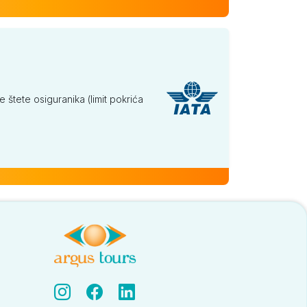
tete osiguranika (limit pokrića