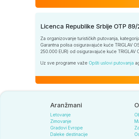
Licenca Republike Srbije OTP 89
Za organizovanje turističkih putovanja, kategorij
Garantna polisa osiguravajuće kuće TRIGLAV OSI
250.000 EUR) od osiguravajuće kuće TRIGLA
Uz sve programe važe
Opšti uslovi putovanja
ag
Aranžmani
O
Letovanje
O
Zimovanje
Ma
Gradovi Evrope
Za
Daleke destinacije
Os