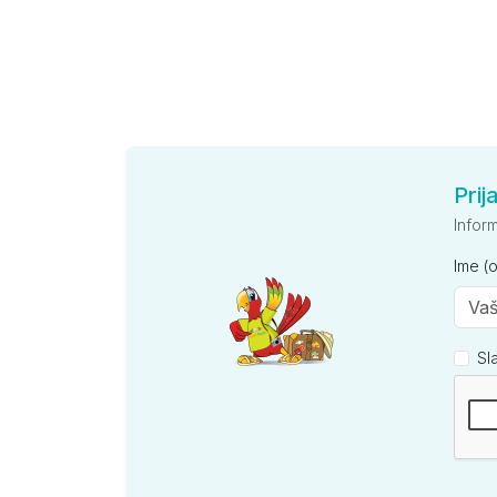
Prij
Infor
Ime (
Sl
Kompan