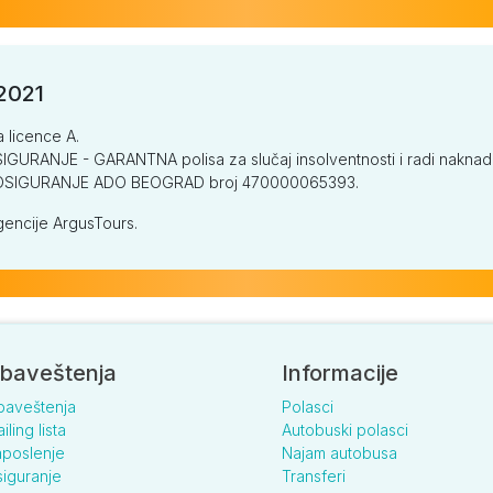
/2021
a licence A.
GURANJE - GARANTNA polisa za slučaj insolventnosti i radi naknade š
V OSIGURANJE ADO BEOGRAD broj 470000065393.
encije ArgusTours.
baveštenja
Informacije
baveštenja
Polasci
iling lista
Autobuski polasci
poslenje
Najam autobusa
iguranje
Transferi