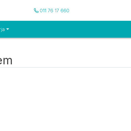
Pozovite nas
011 76 17 660
rja
tem