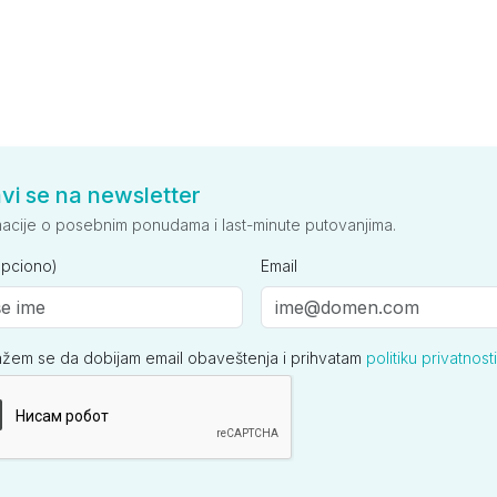
avi se na newsletter
macije o posebnim ponudama i last-minute putovanjima.
opciono)
Email
ažem se da dobijam email obaveštenja i prihvatam
politiku privatnosti
ija