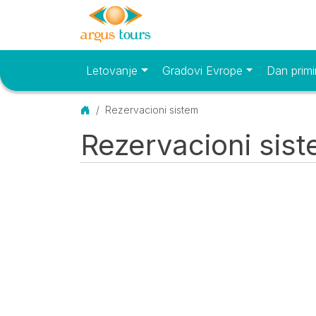
Letovanje
Gradovi Evrope
Dan primi
Osnovni meni
Početna
Rezervacioni sistem
Rezervacioni sis