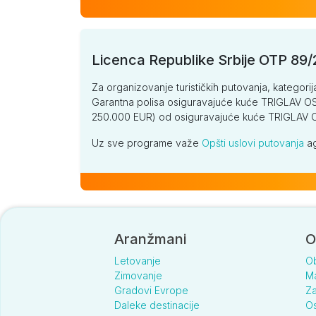
Licenca Republike Srbije OTP 89
Za organizovanje turističkih putovanja, kategorij
Garantna polisa osiguravajuće kuće TRIGLAV OSI
250.000 EUR) od osiguravajuće kuće TRIGLA
Uz sve programe važe
Opšti uslovi putovanja
ag
Aranžmani
O
Letovanje
O
Zimovanje
Ma
Gradovi Evrope
Za
Daleke destinacije
Os