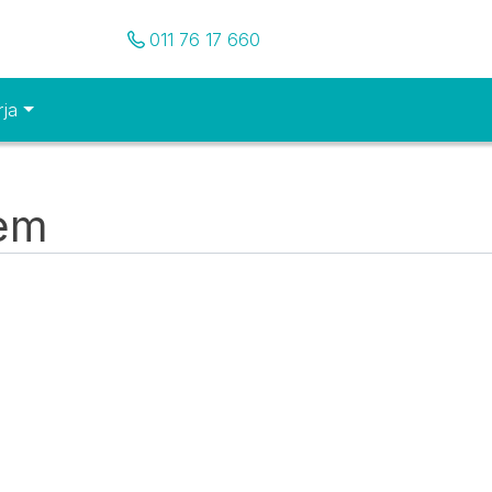
Pozovite nas
011 76 17 660
rja
tem