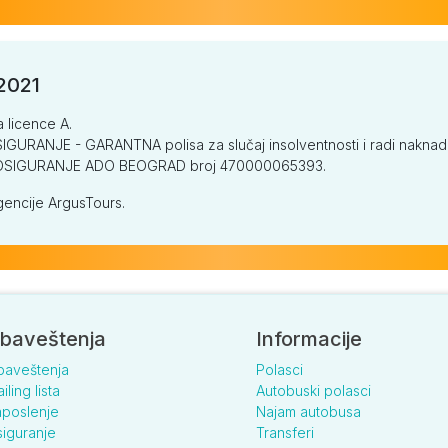
/2021
a licence A.
GURANJE - GARANTNA polisa za slučaj insolventnosti i radi naknade š
V OSIGURANJE ADO BEOGRAD broj 470000065393.
encije ArgusTours.
baveštenja
Informacije
baveštenja
Polasci
iling lista
Autobuski polasci
poslenje
Najam autobusa
iguranje
Transferi