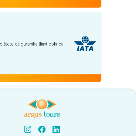
tete osiguranika (limit pokrića