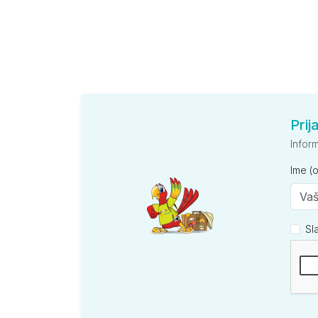
Prij
Infor
Ime (
Sl
Kompan