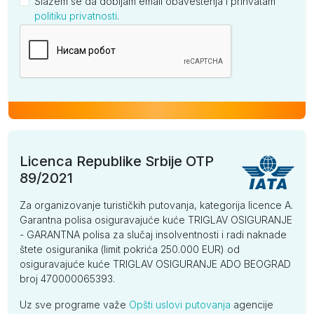
Slažem se da dobijam email obaveštenja i prihvatam
politiku privatnosti
.
Kompanija
Licenca Republike Srbije OTP
89/2021
Za organizovanje turističkih putovanja, kategorija licence A.
Garantna polisa osiguravajuće kuće TRIGLAV OSIGURANJE
- GARANTNA polisa za slučaj insolventnosti i radi naknade
štete osiguranika (limit pokrića 250.000 EUR) od
osiguravajuće kuće TRIGLAV OSIGURANJE ADO BEOGRAD
broj 470000065393.
Uz sve programe važe
Opšti uslovi putovanja
agencije