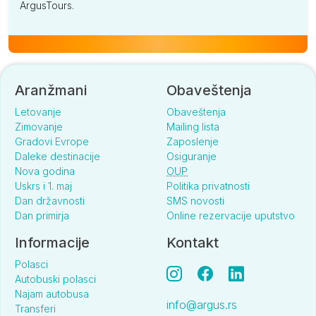
ArgusTours.
Aranžmani
Obaveštenja
Letovanje
Obaveštenja
Zimovanje
Mailing lista
Gradovi Evrope
Zaposlenje
Daleke destinacije
Osiguranje
Nova godina
OUP
Uskrs i 1. maj
Politika privatnosti
Dan državnosti
SMS novosti
Dan primirja
Online rezervacije uputstvo
Informacije
Kontakt
Polasci
Autobuski polasci
Najam autobusa
info@argus.rs
Transferi