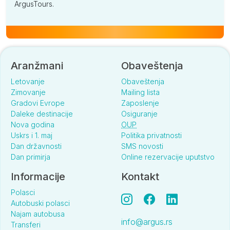
ArgusTours.
Aranžmani
Obaveštenja
Letovanje
Obaveštenja
Zimovanje
Mailing lista
Gradovi Evrope
Zaposlenje
Daleke destinacije
Osiguranje
Nova godina
OUP
Uskrs i 1. maj
Politika privatnosti
Dan državnosti
SMS novosti
Dan primirja
Online rezervacije uputstvo
Informacije
Kontakt
Polasci
Autobuski polasci
Najam autobusa
info@argus.rs
Transferi