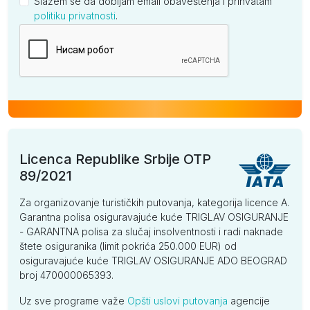
Slažem se da dobijam email obaveštenja i prihvatam
politiku privatnosti
.
Kompanija
Licenca Republike Srbije OTP
89/2021
Za organizovanje turističkih putovanja, kategorija licence A.
Garantna polisa osiguravajuće kuće TRIGLAV OSIGURANJE
- GARANTNA polisa za slučaj insolventnosti i radi naknade
štete osiguranika (limit pokrića 250.000 EUR) od
osiguravajuće kuće TRIGLAV OSIGURANJE ADO BEOGRAD
broj 470000065393.
Uz sve programe važe
Opšti uslovi putovanja
agencije