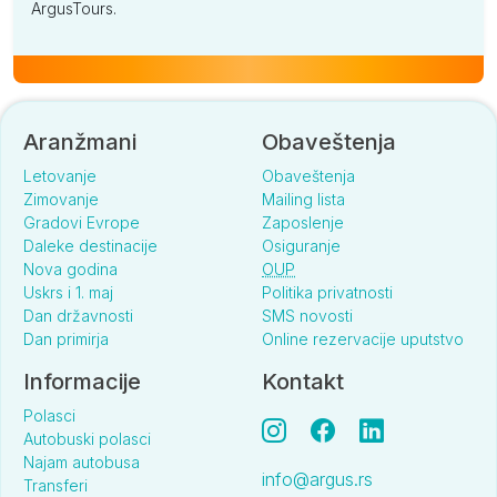
ArgusTours.
Aranžmani
Obaveštenja
Letovanje
Obaveštenja
Zimovanje
Mailing lista
Gradovi Evrope
Zaposlenje
Daleke destinacije
Osiguranje
Nova godina
OUP
Uskrs i 1. maj
Politika privatnosti
Dan državnosti
SMS novosti
Dan primirja
Online rezervacije uputstvo
Informacije
Kontakt
Polasci
Autobuski polasci
Najam autobusa
info@argus.rs
Transferi