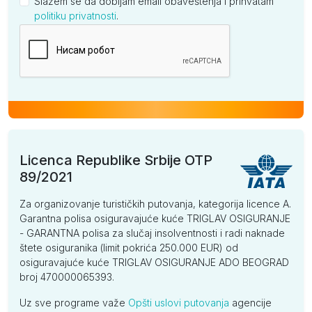
Slažem se da dobijam email obaveštenja i prihvatam
politiku privatnosti
.
Kompanija
Licenca Republike Srbije OTP
89/2021
Za organizovanje turističkih putovanja, kategorija licence A.
Garantna polisa osiguravajuće kuće TRIGLAV OSIGURANJE
- GARANTNA polisa za slučaj insolventnosti i radi naknade
štete osiguranika (limit pokrića 250.000 EUR) od
osiguravajuće kuće TRIGLAV OSIGURANJE ADO BEOGRAD
broj 470000065393.
Uz sve programe važe
Opšti uslovi putovanja
agencije