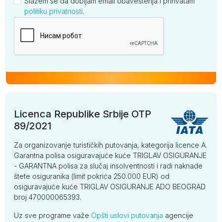
Slažem se da dobijam email obaveštenja i prihvatam
politiku privatnosti
.
Kompanija
Licenca Republike Srbije OTP
89/2021
Za organizovanje turističkih putovanja, kategorija licence A.
Garantna polisa osiguravajuće kuće TRIGLAV OSIGURANJE
- GARANTNA polisa za slučaj insolventnosti i radi naknade
štete osiguranika (limit pokrića 250.000 EUR) od
osiguravajuće kuće TRIGLAV OSIGURANJE ADO BEOGRAD
broj 470000065393.
Uz sve programe važe
Opšti uslovi putovanja
agencije