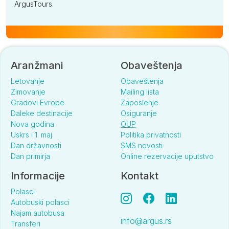
ArgusTours.
Aranžmani
Obaveštenja
Letovanje
Obaveštenja
Zimovanje
Mailing lista
Gradovi Evrope
Zaposlenje
Daleke destinacije
Osiguranje
Nova godina
OUP
Uskrs i 1. maj
Politika privatnosti
Dan državnosti
SMS novosti
Dan primirja
Online rezervacije uputstvo
Informacije
Kontakt
Polasci
Autobuski polasci
Najam autobusa
info@argus.rs
Transferi