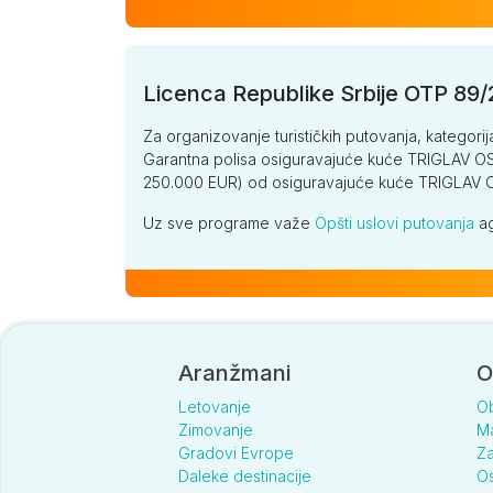
Licenca Republike Srbije OTP 89
Za organizovanje turističkih putovanja, kategorij
Garantna polisa osiguravajuće kuće TRIGLAV OSI
250.000 EUR) od osiguravajuće kuće TRIGLA
Uz sve programe važe
Opšti uslovi putovanja
ag
Aranžmani
O
Letovanje
O
Zimovanje
Ma
Gradovi Evrope
Za
Daleke destinacije
Os