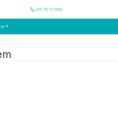
Pozovite nas
011 76 17 660
rja
tem