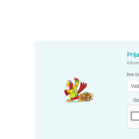
Prij
Infor
Ime (
Sl
Kompan