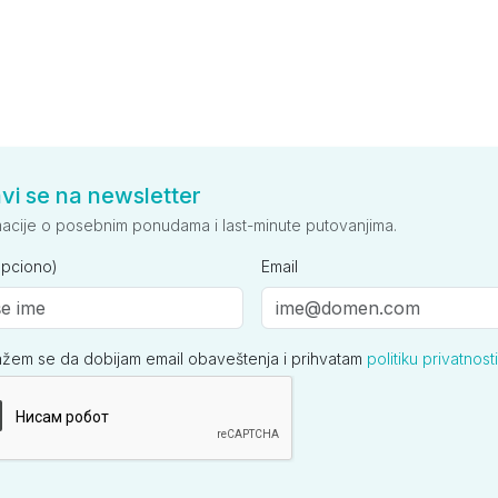
avi se na newsletter
macije o posebnim ponudama i last-minute putovanjima.
opciono)
Email
ažem se da dobijam email obaveštenja i prihvatam
politiku privatnosti
ija