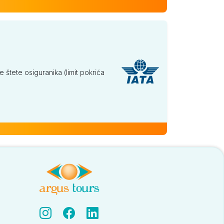
tete osiguranika (limit pokrića