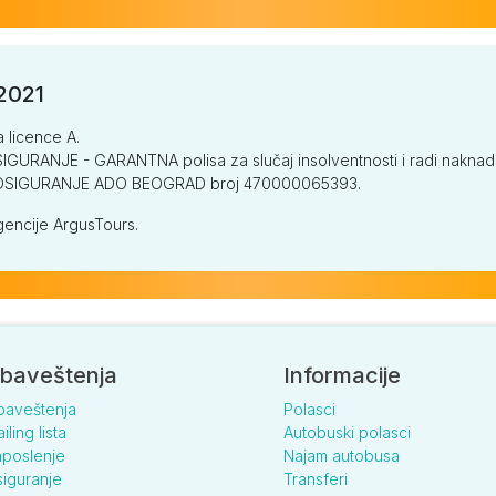
/2021
a licence A.
GURANJE - GARANTNA polisa za slučaj insolventnosti i radi naknade š
V OSIGURANJE ADO BEOGRAD broj 470000065393.
encije ArgusTours.
baveštenja
Informacije
baveštenja
Polasci
iling lista
Autobuski polasci
poslenje
Najam autobusa
iguranje
Transferi