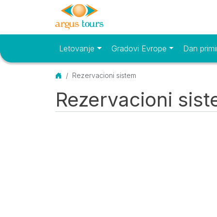
Letovanje
Gradovi Evrope
Dan primi
Osnovni meni
Početna
Rezervacioni sistem
Rezervacioni sis