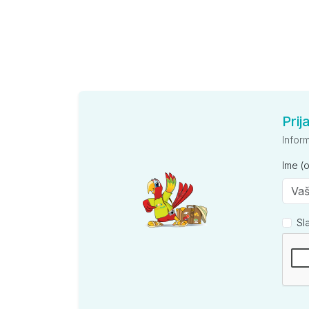
Prij
Infor
Ime (
Sl
Kompan