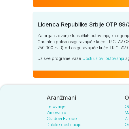
Licenca Republike Srbije OTP 89
Za organizovanje turističkih putovanja, kategorij
Garantna polisa osiguravajuće kuće TRIGLAV OSI
250.000 EUR) od osiguravajuće kuće TRIGLA
Uz sve programe važe
Opšti uslovi putovanja
ag
Aranžmani
O
Letovanje
O
Zimovanje
Ma
Gradovi Evrope
Za
Daleke destinacije
Os