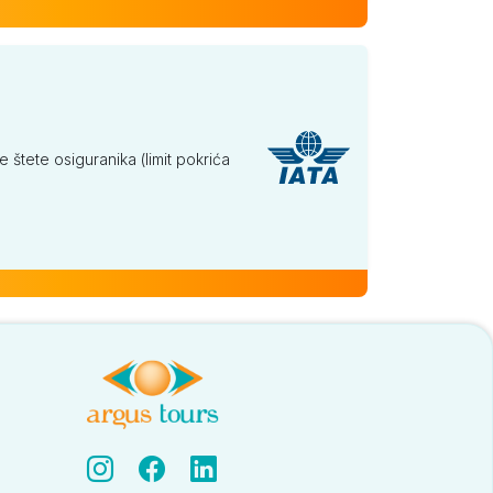
tete osiguranika (limit pokrića