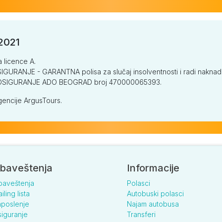
/2021
a licence A.
GURANJE - GARANTNA polisa za slučaj insolventnosti i radi naknade š
V OSIGURANJE ADO BEOGRAD broj 470000065393.
encije ArgusTours.
baveštenja
Informacije
baveštenja
Polasci
iling lista
Autobuski polasci
poslenje
Najam autobusa
iguranje
Transferi