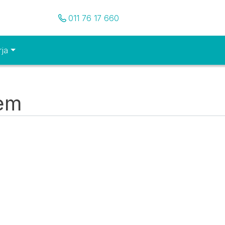
Pozovite nas
011 76 17 660
rja
tem