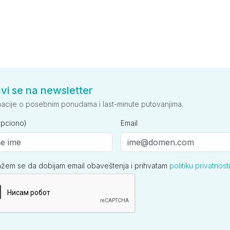
avi se na newsletter
macije o posebnim ponudama i last-minute putovanjima.
opciono)
Email
ažem se da dobijam email obaveštenja i prihvatam
politiku privatnosti
ija