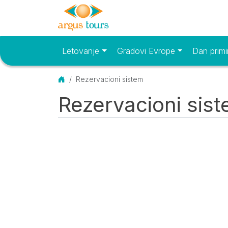
Letovanje
Gradovi Evrope
Dan primi
Osnovni meni
Početna
Rezervacioni sistem
Rezervacioni sis