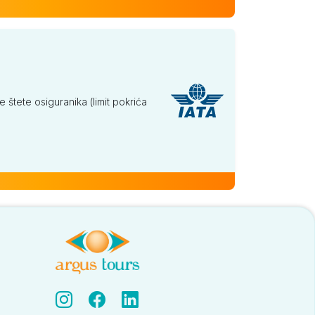
tete osiguranika (limit pokrića