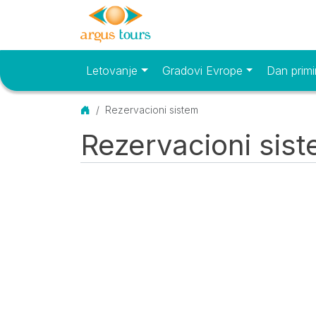
Letovanje
Gradovi Evrope
Dan primi
Osnovni meni
Početna
Rezervacioni sistem
Rezervacioni sis