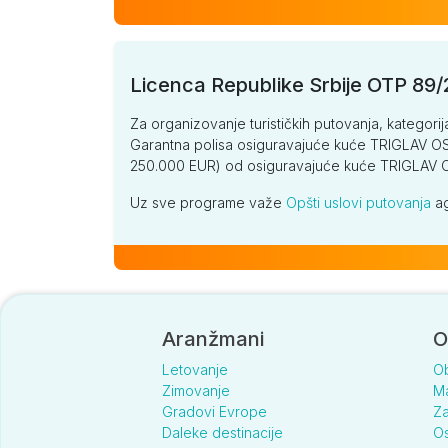
Licenca Republike Srbije OTP 89
Za organizovanje turističkih putovanja, kategorij
Garantna polisa osiguravajuće kuće TRIGLAV OSI
250.000 EUR) od osiguravajuće kuće TRIGLA
Uz sve programe važe
Opšti uslovi putovanja
ag
Aranžmani
O
Letovanje
O
Zimovanje
Ma
Gradovi Evrope
Za
Daleke destinacije
Os