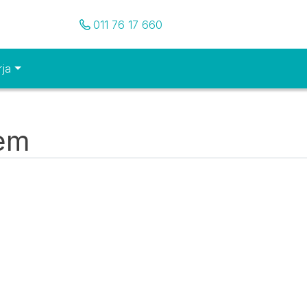
Pozovite nas
011 76 17 660
rja
tem