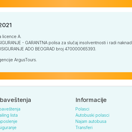
/2021
a licence A.
GURANJE - GARANTNA polisa za slučaj insolventnosti i radi naknade š
V OSIGURANJE ADO BEOGRAD broj 470000065393.
encije ArgusTours.
baveštenja
Informacije
baveštenja
Polasci
iling lista
Autobuski polasci
poslenje
Najam autobusa
iguranje
Transferi