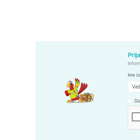
Prij
Infor
Ime (
Sl
Kompan