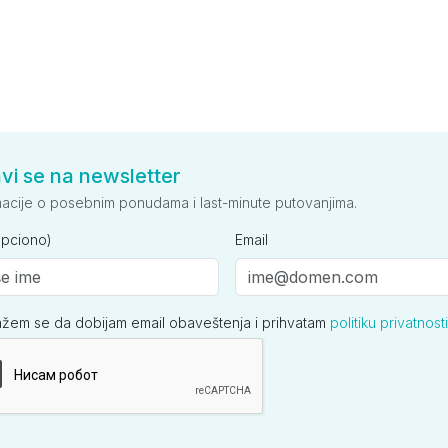
avi se na newsletter
macije o posebnim ponudama i last-minute putovanjima.
opciono)
Email
ažem se da dobijam email obaveštenja i prihvatam
politiku privatnosti
ija