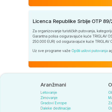
Licenca Republike Srbije OTP 89
Za organizovanje turističkih putovanja, kategorij
Garantna polisa osiguravajuće kuće TRIGLAV OSI
250.000 EUR) od osiguravajuće kuće TRIGLA
Uz sve programe važe
Opšti uslovi putovanja
ag
Aranžmani
O
Letovanje
O
Zimovanje
Ma
Gradovi Evrope
Za
Daleke destinacije
Os