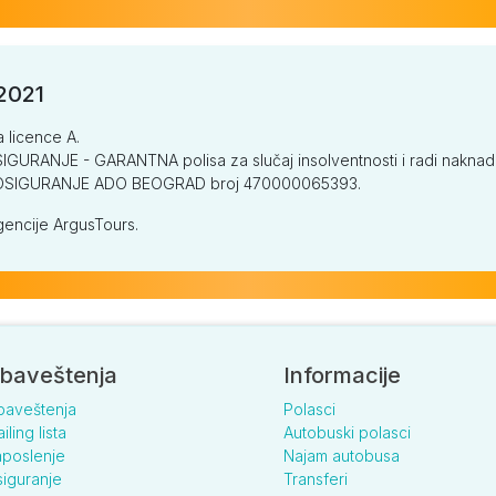
/2021
a licence A.
GURANJE - GARANTNA polisa za slučaj insolventnosti i radi naknade š
V OSIGURANJE ADO BEOGRAD broj 470000065393.
encije ArgusTours.
baveštenja
Informacije
baveštenja
Polasci
iling lista
Autobuski polasci
poslenje
Najam autobusa
iguranje
Transferi