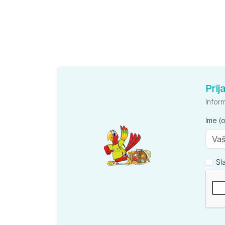
Prij
Infor
Ime (
Sl
Kompan