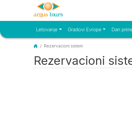
Letovanje
Gradovi Evrope
Dan primi
Osnovni meni
Početna
Rezervacioni sistem
Rezervacioni sis