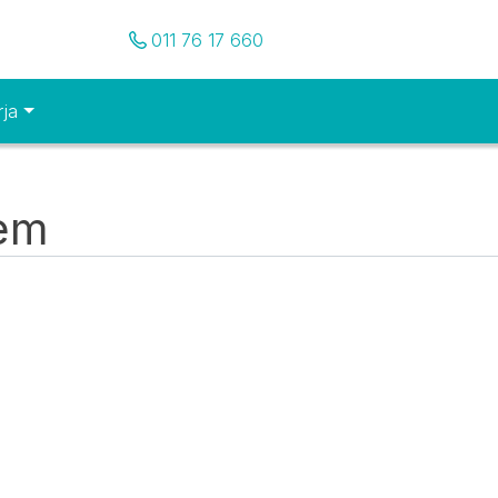
Pozovite nas
011 76 17 660
rja
tem