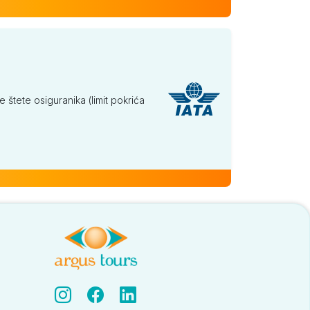
tete osiguranika (limit pokrića