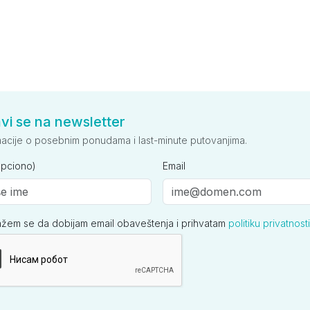
avi se na newsletter
macije o posebnim ponudama i last-minute putovanjima.
opciono)
Email
ažem se da dobijam email obaveštenja i prihvatam
politiku privatnosti
ija