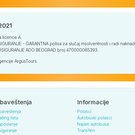
/2021
a licence A.
GURANJE - GARANTNA polisa za slučaj insolventnosti i radi naknade š
V OSIGURANJE ADO BEOGRAD broj 470000065393.
encije ArgusTours.
baveštenja
Informacije
baveštenja
Polasci
iling lista
Autobuski polasci
poslenje
Najam autobusa
iguranje
Transferi