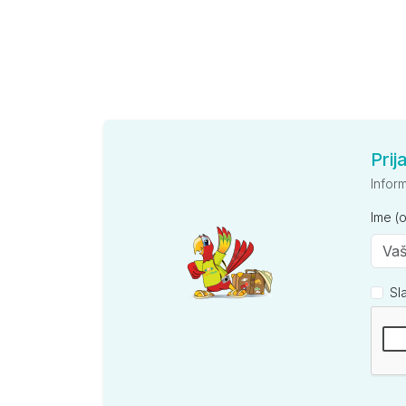
Prij
Infor
Ime (
Sl
Kompan