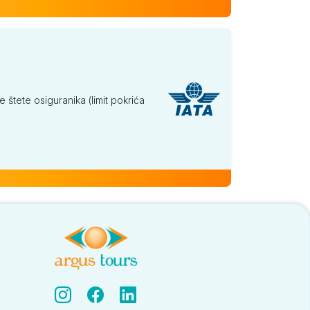
tete osiguranika (limit pokrića