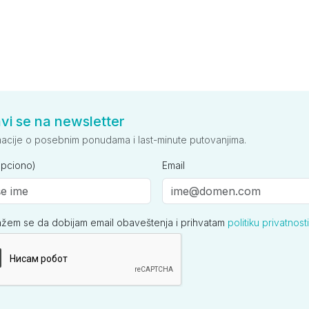
avi se na newsletter
macije o posebnim ponudama i last-minute putovanjima.
opciono)
Email
ažem se da dobijam email obaveštenja i prihvatam
politiku privatnosti
ija