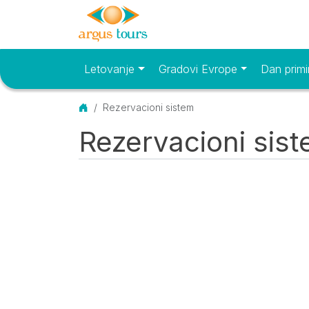
Letovanje
Gradovi Evrope
Dan primi
Osnovni meni
Početna
Rezervacioni sistem
Rezervacioni sis