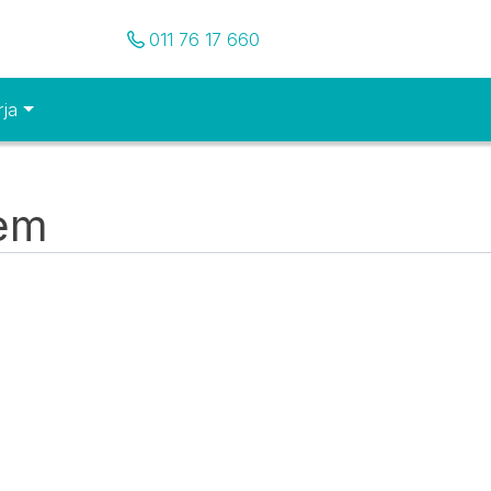
Pozovite nas
011 76 17 660
rja
tem