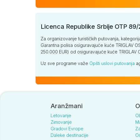
Licenca Republike Srbije OTP 89
Za organizovanje turističkih putovanja, kategorij
Garantna polisa osiguravajuće kuće TRIGLAV OSI
250.000 EUR) od osiguravajuće kuće TRIGLA
Uz sve programe važe
Opšti uslovi putovanja
ag
Aranžmani
O
Letovanje
O
Zimovanje
Ma
Gradovi Evrope
Za
Daleke destinacije
Os