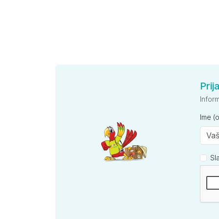
Prij
Infor
Ime (
Sl
Kompan