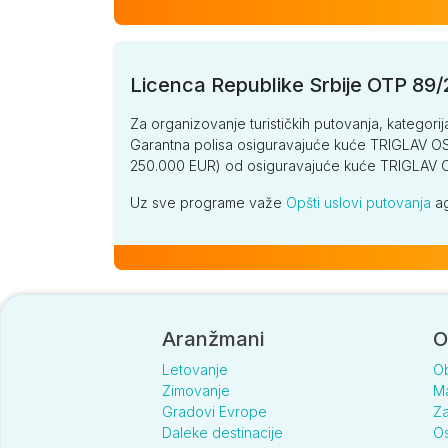
Licenca Republike Srbije OTP 89
Za organizovanje turističkih putovanja, kategorij
Garantna polisa osiguravajuće kuće TRIGLAV OSI
250.000 EUR) od osiguravajuće kuće TRIGLA
Uz sve programe važe
Opšti uslovi putovanja
ag
Aranžmani
O
Letovanje
O
Zimovanje
Ma
Gradovi Evrope
Za
Daleke destinacije
Os