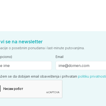
avi se na newsletter
macije o posebnim ponudama i last-minute putovanjima.
opciono)
Email
ažem se da dobijam email obaveštenja i prihvatam
politiku privatnosti
ija