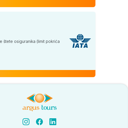
tete osiguranika (limit pokrića