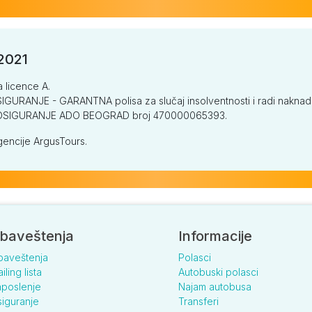
/2021
a licence A.
GURANJE - GARANTNA polisa za slučaj insolventnosti i radi naknade š
V OSIGURANJE ADO BEOGRAD broj 470000065393.
encije ArgusTours.
baveštenja
Informacije
baveštenja
Polasci
iling lista
Autobuski polasci
poslenje
Najam autobusa
iguranje
Transferi