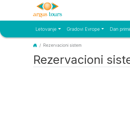
Letovanje
Gradovi Evrope
Dan primi
Osnovni meni
Početna
Rezervacioni sistem
Rezervacioni sis