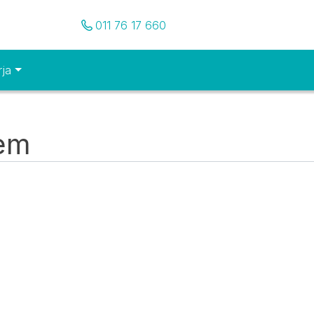
Pozovite nas
011 76 17 660
rja
tem