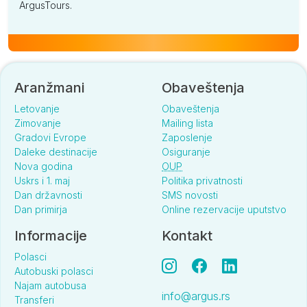
ArgusTours.
Aranžmani
Obaveštenja
Letovanje
Obaveštenja
Zimovanje
Mailing lista
Gradovi Evrope
Zaposlenje
Daleke destinacije
Osiguranje
Nova godina
OUP
Uskrs i 1. maj
Politika privatnosti
Dan državnosti
SMS novosti
Dan primirja
Online rezervacije uputstvo
Informacije
Kontakt
Polasci
Autobuski polasci
Najam autobusa
info@argus.rs
Transferi