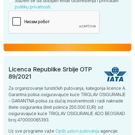
Slažem se da dobijam email obaveštenja i prihvatam
politiku privatnosti
.
Kompanija
Licenca Republike Srbije OTP
89/2021
Za organizovanje turističkih putovanja, kategorija licence A.
Garantna polisa osiguravajuće kuće TRIGLAV OSIGURANJE
- GARANTNA polisa za slučaj insolventnosti i radi naknade
štete osiguranika (limit pokrića 250.000 EUR) od
osiguravajuće kuće TRIGLAV OSIGURANJE ADO BEOGRAD
broj 470000065393.
Uz sve programe važe
Opšti uslovi putovanja
agencije