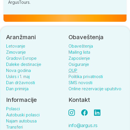
ArgusTours.
Aranžmani
Obaveštenja
Letovanje
Obaveštenja
Zimovanje
Mailing lista
Gradovi Evrope
Zaposlenje
Daleke destinacije
Osiguranje
Nova godina
OUP
Uskrs i 1. maj
Politika privatnosti
Dan državnosti
SMS novosti
Dan primirja
Online rezervacije uputstvo
Informacije
Kontakt
Polasci
Autobuski polasci
Najam autobusa
info@argus.rs
Transferi