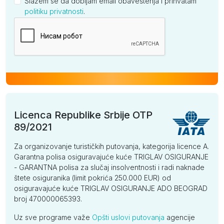
Slažem se da dobijam email obaveštenja i prihvatam
politiku privatnosti
.
Kompanija
Licenca Republike Srbije OTP
89/2021
Za organizovanje turističkih putovanja, kategorija licence A.
Garantna polisa osiguravajuće kuće TRIGLAV OSIGURANJE
- GARANTNA polisa za slučaj insolventnosti i radi naknade
štete osiguranika (limit pokrića 250.000 EUR) od
osiguravajuće kuće TRIGLAV OSIGURANJE ADO BEOGRAD
broj 470000065393.
Uz sve programe važe
Opšti uslovi putovanja
agencije