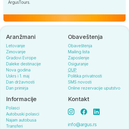
ArgusTours.
Aranžmani
Obaveštenja
Letovanje
Obaveštenja
Zimovanje
Mailing lista
Gradovi Evrope
Zaposlenje
Daleke destinacije
Osiguranje
Nova godina
OUP
Uskrs i 1. maj
Politika privatnosti
Dan državnosti
SMS novosti
Dan primirja
Online rezervacije uputstvo
Informacije
Kontakt
Polasci
Autobuski polasci
Najam autobusa
info@argus.rs
Transferi