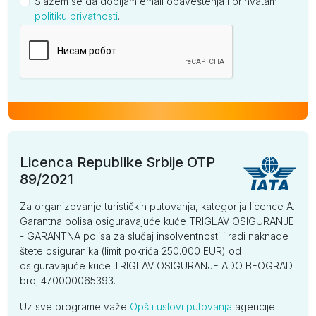
Slažem se da dobijam email obaveštenja i prihvatam
politiku privatnosti
.
Kompanija
Licenca Republike Srbije OTP
89/2021
Za organizovanje turističkih putovanja, kategorija licence A.
Garantna polisa osiguravajuće kuće TRIGLAV OSIGURANJE
- GARANTNA polisa za slučaj insolventnosti i radi naknade
štete osiguranika (limit pokrića 250.000 EUR) od
osiguravajuće kuće TRIGLAV OSIGURANJE ADO BEOGRAD
broj 470000065393.
Uz sve programe važe
Opšti uslovi putovanja
agencije