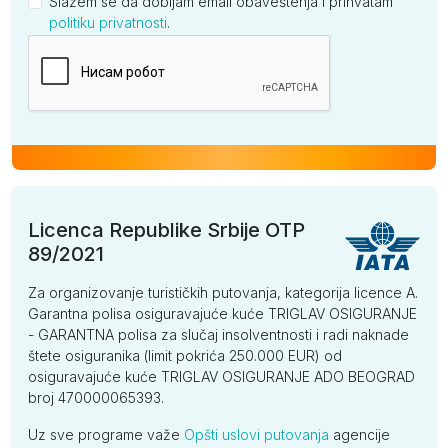
Slažem se da dobijam email obaveštenja i prihvatam
politiku privatnosti
.
Kompanija
Licenca Republike Srbije OTP
89/2021
Za organizovanje turističkih putovanja, kategorija licence A.
Garantna polisa osiguravajuće kuće TRIGLAV OSIGURANJE
- GARANTNA polisa za slučaj insolventnosti i radi naknade
štete osiguranika (limit pokrića 250.000 EUR) od
osiguravajuće kuće TRIGLAV OSIGURANJE ADO BEOGRAD
broj 470000065393.
Uz sve programe važe
Opšti uslovi putovanja
agencije