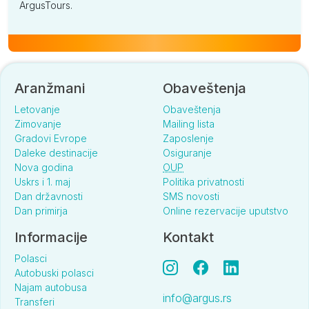
ArgusTours.
Aranžmani
Obaveštenja
Letovanje
Obaveštenja
Zimovanje
Mailing lista
Gradovi Evrope
Zaposlenje
Daleke destinacije
Osiguranje
Nova godina
OUP
Uskrs i 1. maj
Politika privatnosti
Dan državnosti
SMS novosti
Dan primirja
Online rezervacije uputstvo
Informacije
Kontakt
Polasci
Autobuski polasci
Najam autobusa
info@argus.rs
Transferi